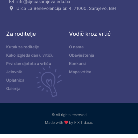
info@djecasarajeva.edu.ba
Ulica La Benevolencija br. 4. 71000, Sarajevo, BiH
Za roditelje
Vodič kroz vrtić
Kutak za roditelje
O nama
Kako izgleda dan u vrtiću
Obavještenja
Prvi dan djeteta u vrtiću
Konkursi
Jelovnik
Mapa vrtića
Uplatnica
Galerija
© All rights reserved
Made with
by FiXiT d.o.o.