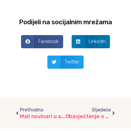
Podijeli na socijalnim mrežama
Facebook
LinkedIn
Twitter
Prev
Next
Prethodno
Sljedeće
Mali novinari u akciji: Razigrano upoznavanje s novinarskim svijetom, posjeta novinarskoj TV kući Al Jazeera Balkans, vrtić “Lužani”
Obavještenje o periodičnom upisnom roku djece u predškolske ustanove za školsku 2023/2024. godinu u decembru 2023. godine