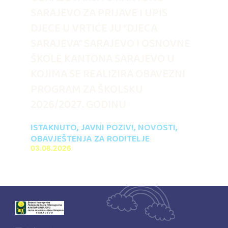
SARAJEVO ZA PRIJAVE I UPIS
DJECE U VRTIĆE JU “DJECA
SARAJEVA” SARAJEVO I OSNOVNE
ŠKOLE KANTONA SARAJEVO U
KOJIMA SE REALIZIRA OBAVEZNI
PROGRAM ZA ŠKOLSKU
2026/2027. GODINU
ISTAKNUTO
,
JAVNI POZIVI
,
NOVOSTI
,
OBAVJEŠTENJA ZA RODITELJE
03.08.2026