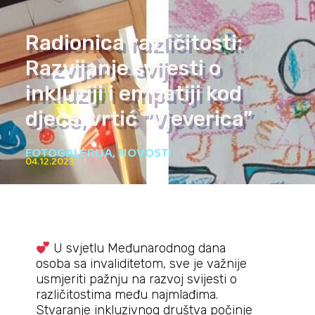
Radionica različitosti:
Razvijanje svijesti o
inkluziji i empatiji kod
djece, vrtić “Vjeverica”
FOTOGALERIJA
,
NOVOSTI
04.12.2023
U svjetlu Međunarodnog dana
osoba sa invaliditetom, sve je važnije
usmjeriti pažnju na razvoj svijesti o
različitostima među najmlađima.
Stvaranje inkluzivnog društva počinje