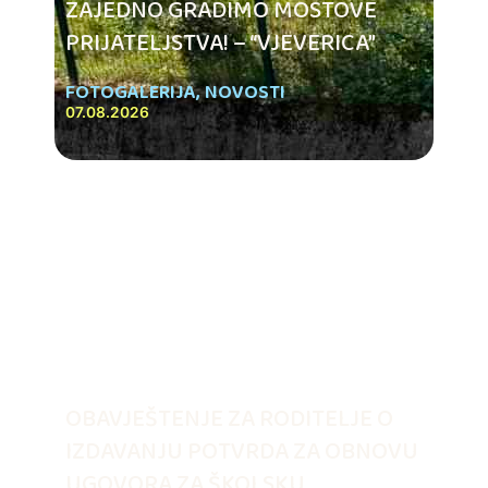
ZAJEDNO GRADIMO MOSTOVE
PRIJATELJSTVA! – “VJEVERICA”
FOTOGALERIJA
,
NOVOSTI
07.08.2026
OBAVJEŠTENJE ZA RODITELJE O
IZDAVANJU POTVRDA ZA OBNOVU
UGOVORA ZA ŠKOLSKU