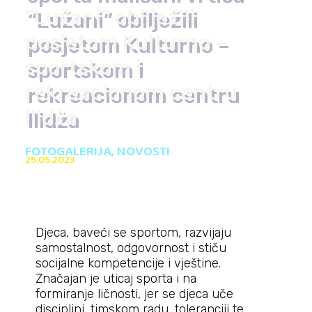
“Lužani” obilježili
posjetom Kulturno –
sportskom i
rekreacionom centru
Ilidža
FOTOGALERIJA
,
NOVOSTI
25.05.2023
Djeca, baveći se sportom, razvijaju
samostalnost, odgovornost i stiču
socijalne kompetencije i vještine.
Značajan je uticaj sporta i na
formiranje ličnosti, jer se djeca uče
disciplini, timskom radu, toleranciji te