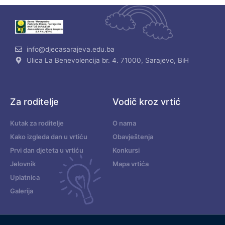
info@djecasarajeva.edu.ba
Ulica La Benevolencija br. 4. 71000, Sarajevo, BiH
Za roditelje
Vodič kroz vrtić
Kutak za roditelje
O nama
Kako izgleda dan u vrtiću
Obavještenja
Prvi dan djeteta u vrtiću
Konkursi
Jelovnik
Mapa vrtića
Uplatnica
Galerija