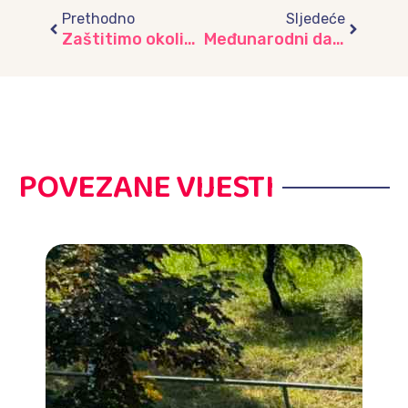
Prethodno
Sljedeće
Zaštitimo okoliš! Djeca vrtića „Vrapčić“ posjetila KJKP Rad Sarajevo
Međunarodni dan sporta mališani vrtića “Vjeverica” obilježili vježbanjem sa profesorom sporta
POVEZANE VIJESTI