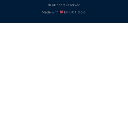
© All rights reserved
Made with
by FiXiT d.o.o.