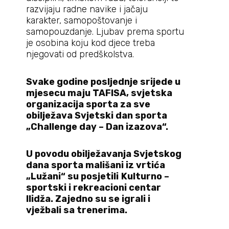
razvijaju radne navike i jačaju
karakter, samopoštovanje i
samopouzdanje. Ljubav prema sportu
je osobina koju kod djece treba
njegovati od predškolstva.
Svake godine posljednje srijede u
mjesecu maju TAFISA, svjetska
organizacija sporta za sve
obilježava Svjetski dan sporta
„Challenge day – Dan izazova“.
U povodu obilježavanja Svjetskog
dana sporta mališani iz vrtića
„Lužani“ su posjetili
Kulturno –
sportski i rekreacioni centar
Ilidža. Zajedno su se igrali i
vježbali sa trenerima.