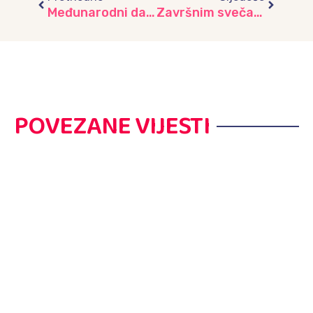
Međunarodni dan sporta mališani vrtića “Lužani” obilježili posjetom Kulturno – sportskom i rekreacionom centru Ilidža
Završnim svečanostima ispraćena generacija budućih školaraca II dio
POVEZANE VIJESTI