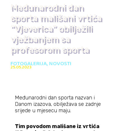
Međunarodni dan
sporta mališani vrtića
“Vjeverica” obilježili
vježbanjem sa
profesorom sporta
FOTOGALERIJA
,
NOVOSTI
25.05.2023
Međunarodni dan sporta nazvan i
Danom izazova, obilježava se zadnje
srijede u mjesecu maju.
Tim povodom mališane iz vrtića