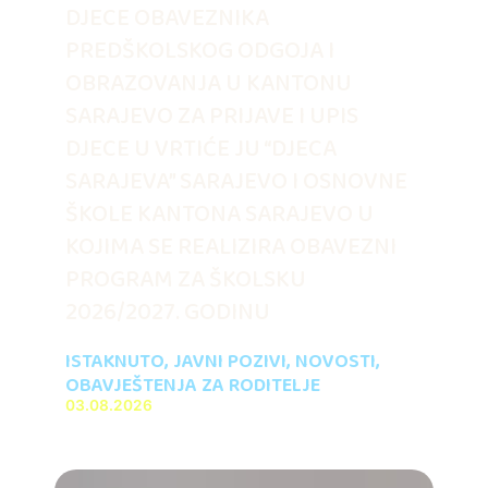
DJECE OBAVEZNIKA
PREDŠKOLSKOG ODGOJA I
OBRAZOVANJA U KANTONU
SARAJEVO ZA PRIJAVE I UPIS
DJECE U VRTIĆE JU “DJECA
SARAJEVA” SARAJEVO I OSNOVNE
ŠKOLE KANTONA SARAJEVO U
KOJIMA SE REALIZIRA OBAVEZNI
PROGRAM ZA ŠKOLSKU
2026/2027. GODINU
ISTAKNUTO
,
JAVNI POZIVI
,
NOVOSTI
,
OBAVJEŠTENJA ZA RODITELJE
03.08.2026