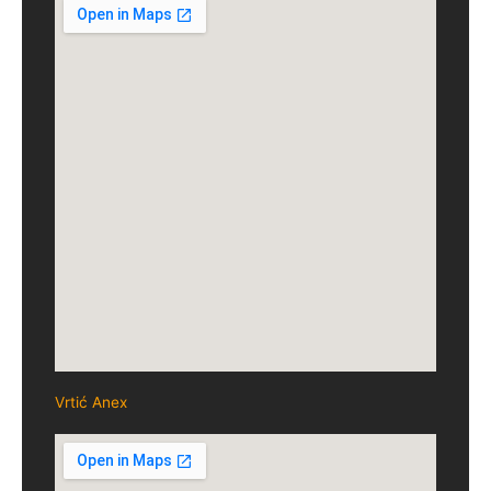
Vrtić Anex