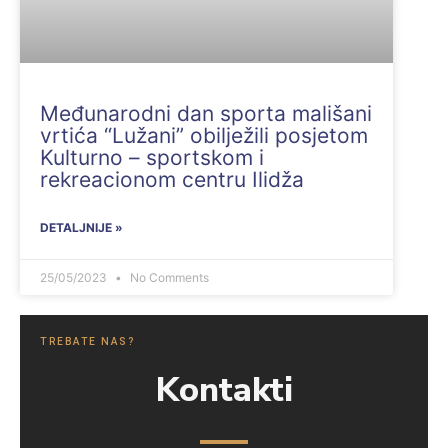
Međunarodni dan sporta mališani
vrtića “Lužani” obilježili posjetom
Kulturno – sportskom i
rekreacionom centru Ilidža
DETALJNIJE »
25/05/2023
No Comments
TREBATE NAS?
Kontakti