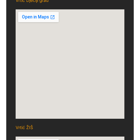
Vrtić Dječiji grad
Vrtić ŽIŠ