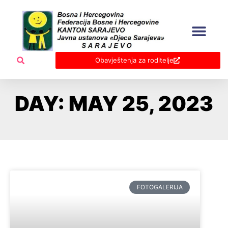
Skip
to
content
Obavještenja za roditelje
DAY: MAY 25, 2023
FOTOGALERIJA