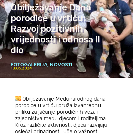
Obilježavanje Dana
porodice u vrtiću:
Razvoj pozitivnih
vrijednosti i odnosa II
dio
FOTOGALERIJA
,
NOVOSTI
18.05.2024
Obilježavanje Međunarodnog dana
porodice u vrtiću pruža izvanrednu
priliku za jačanje porodičnih veza i
zajedništva među djecom i roditeljima.
Kroz različite aktivnosti, djeca razvijaju
osjećaj pripadnosti, uče o važnosti