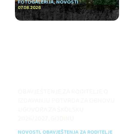
FOTOGALERIJA
,
NOVOSTI
07.08.2026
OBAVJEŠTENJE ZA RODITELJE O
IZDAVANJU POTVRDA ZA OBNOVU
UGOVORA ZA ŠKOLSKU
2026/2027. GODINU
NOVOSTI
,
OBAVJEŠTENJA ZA RODITELJE