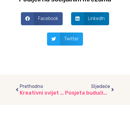
Facebook
LinkedIn
Twitter
Prev
Next
Prethodno
Sljedeće
Kreativni svijet „Fraktalnih crteža“: Unapređenje kompetencija odgajatelja
Posjeta budućih prvačića Osnovnoj školi: Priprema za novi početak, vrtić “Radost” II dio