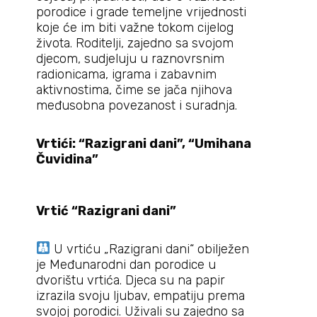
porodice i grade temeljne vrijednosti
koje će im biti važne tokom cijelog
života. Roditelji, zajedno sa svojom
djecom, sudjeluju u raznovrsnim
radionicama, igrama i zabavnim
aktivnostima, čime se jača njihova
međusobna povezanost i suradnja.
Vrtići: “Razigrani dani”, “Umihana
Čuvidina”
Vrtić “Razigrani dani”
U vrtiću „Razigrani dani“ obilježen
je Međunarodni dan porodice u
dvorištu vrtića. Djeca su na papir
izrazila svoju ljubav, empatiju prema
svojoj porodici. Uživali su zajedno sa