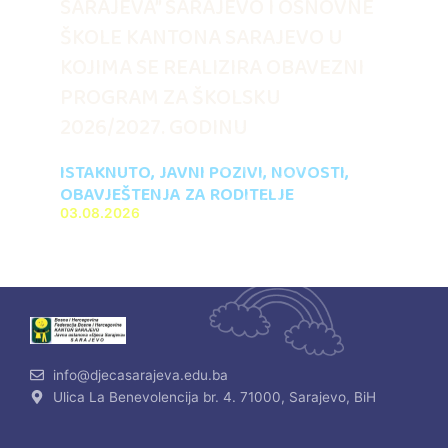
SARAJEVA” SARAJEVO I OSNOVNE
ŠKOLE KANTONA SARAJEVO U
KOJIMA SE REALIZIRA OBAVEZNI
PROGRAM ZA ŠKOLSKU
2026/2027. GODINU
ISTAKNUTO
,
JAVNI POZIVI
,
NOVOSTI
,
OBAVJEŠTENJA ZA RODITELJE
03.08.2026
info@djecasarajeva.edu.ba
Ulica La Benevolencija br. 4. 71000, Sarajevo, BiH