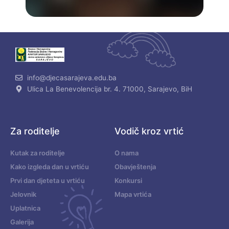
info@djecasarajeva.edu.ba
Ulica La Benevolencija br. 4. 71000, Sarajevo, BiH
Za roditelje
Vodič kroz vrtić
Kutak za roditelje
O nama
Kako izgleda dan u vrtiću
Obavještenja
Prvi dan djeteta u vrtiću
Konkursi
Jelovnik
Mapa vrtića
Uplatnica
Galerija