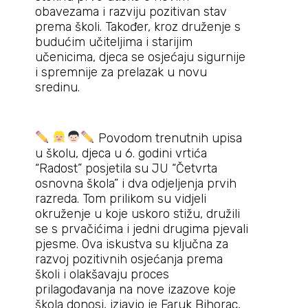
obavezama i razviju pozitivan stav
prema školi. Također, kroz druženje s
budućim učiteljima i starijim
učenicima, djeca se osjećaju sigurnije
i spremnije za prelazak u novu
sredinu.
Povodom trenutnih upisa
u školu, djeca u 6. godini vrtića
“Radost” posjetila su JU “Četvrta
osnovna škola” i dva odjeljenja prvih
razreda. Tom prilikom su vidjeli
okruženje u koje uskoro stižu, družili
se s prvačićima i jedni drugima pjevali
pjesme. Ova iskustva su ključna za
razvoj pozitivnih osjećanja prema
školi i olakšavaju proces
prilagođavanja na nove izazove koje
škola donosi, izjavio je Faruk Bihorac,