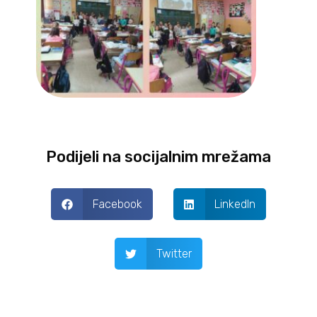
Podijeli na socijalnim mrežama
Facebook
LinkedIn
Twitter