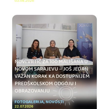
03.08.2026
NOVI VRTIĆ ZA 100 MALIŠANA U
NOVOM SARAJEVU – JOŠ JEDAN
VAŽAN KORAK KA DOSTUPNIJEM
PREDŠKOLSKOM ODGOJU I
OBRAZOVANJU
FOTOGALERIJA
,
NOVOSTI
22.07.2026