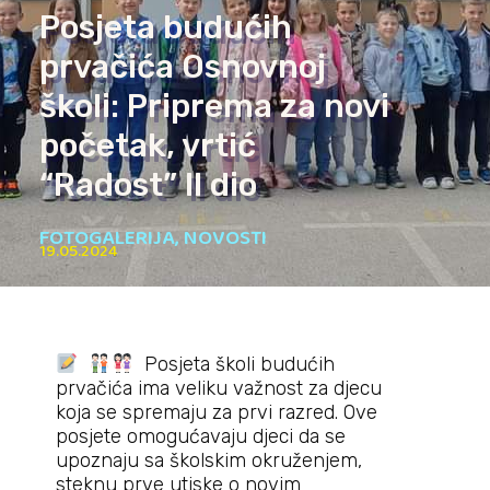
Posjeta budućih
prvačića Osnovnoj
školi: Priprema za novi
početak, vrtić
“Radost” II dio
FOTOGALERIJA
,
NOVOSTI
19.05.2024
Posjeta školi budućih
prvačića ima veliku važnost za djecu
koja se spremaju za prvi razred. Ove
posjete omogućavaju djeci da se
upoznaju sa školskim okruženjem,
steknu prve utiske o novim