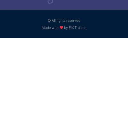
© All rights reserved
Made with
by FiXiT d.o.o.