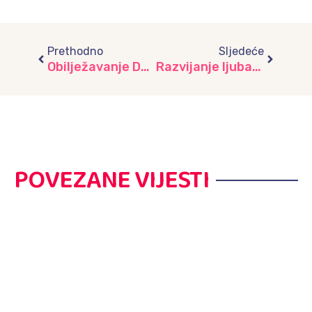
Prev
Next
Prethodno
Sljedeće
Obilježavanje Dana porodice u vrtiću: Razvoj pozitivnih vrijednosti i odnosa II dio
Razvijanje ljubavi prema prirodi, vrtić “Srećica”
POVEZANE VIJESTI