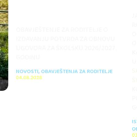
J
R
OBAVJEŠTENJE ZA RODITELJE O
O
IZDAVANJU POTVRDA ZA OBNOVU
O
UGOVORA ZA ŠKOLSKU 2026/2027.
K
GODINU
U
S
NOVOSTI
,
OBAVJEŠTENJA ZA RODITELJE
04.08.2026
Š
K
P
G
I
O
0