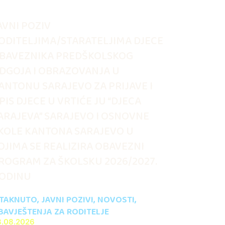
AVNI POZIV
ODITELJIMA/STARATELJIMA DJECE
BAVEZNIKA PREDŠKOLSKOG
DGOJA I OBRAZOVANJA U
ANTONU SARAJEVO ZA PRIJAVE I
PIS DJECE U VRTIĆE JU “DJECA
ARAJEVA” SARAJEVO I OSNOVNE
KOLE KANTONA SARAJEVO U
OJIMA SE REALIZIRA OBAVEZNI
ROGRAM ZA ŠKOLSKU 2026/2027.
ODINU
STAKNUTO
,
JAVNI POZIVI
,
NOVOSTI
,
BAVJEŠTENJA ZA RODITELJE
3.08.2026