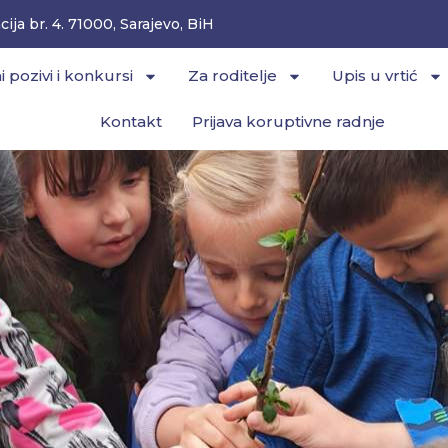
ija br. 4. 71000, Sarajevo, BiH
i pozivi i konkursi
Za roditelje
Upis u vrtić
Kontakt
Prijava koruptivne radnje