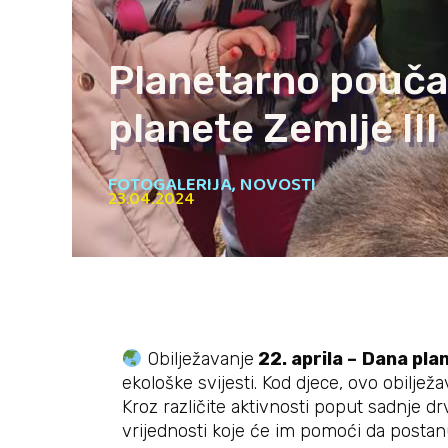
Planetarno pouča
planete Zemlje III
FOTOGALERIJA
,
NOVOSTI
23.04.2024
Obilježavanje
22. aprila –
Dana pla
ekološke svijesti. Kod djece, ovo obiljež
Kroz različite aktivnosti poput sadnje d
vrijednosti koje će im pomoći da postan