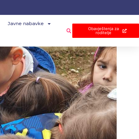
Javne nabavke
Obavještenja za
roditelje