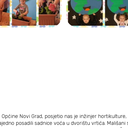
d Općine Novi Grad, posjetio nas je inžinjer hortikultur
no posadili sadnice voća u dvorištu vrtića. Mališani su 