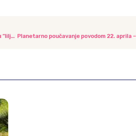
Razvoj djece kroz temu “Vesla frama” u vrtiću “Iiljaš”