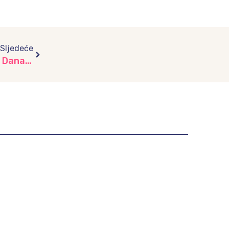
Next
Sljedeće
Planetarno poučavanje povodom 22. aprila – Dana planete Zemlje IV dio