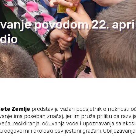
vanje povodom 22. apri
 dio
nete Zemlje
predstavlja važan podsjetnik o nužnosti oč
avanje ima poseban značaj, jer im pruža priliku da razvi
rveća, recikliranja, očuvanja vode i upoznavanja sa ekos
u odgovorni i ekološki osviješteni građani. Obilježavan