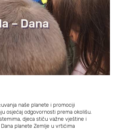
la – Dana
uvanja naše planete i promociji
jaju osjećaj odgovornosti prema okolišu.
istemima, djeca stiču važne vještine i
je Dana planete Zemlje u vrtićima