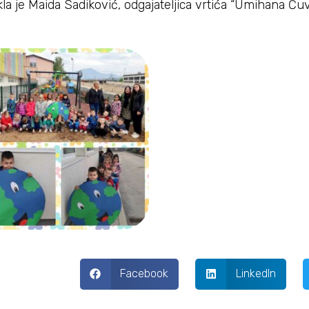
la je Maida Sadiković, odgajateljica vrtića “Umihana Čuvi
Facebook
LinkedIn