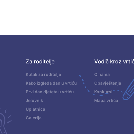
Za roditelje
Vodič kroz vrti
.
Kutak za roditelje
O nama
Kako izgleda dan u vrtiću
Obavještenja
Prvi dan djeteta u vrtiću
Konkursi
Jelovnik
Mapa vrtića
Uplatnica
Galerija