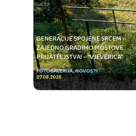
GENERACIJE SPOJENE SRCEM –
ZAJEDNO GRADIMO MOSTOVE
PRIJATELJSTVA! – “VJEVERICA”
FOTOGALERIJA
,
NOVOSTI
07.08.2026