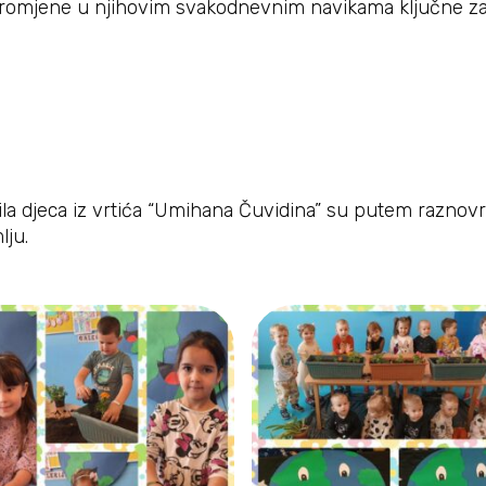
promjene u njihovim svakodnevnim navikama ključne za 
a djeca iz vrtića “Umihana Čuvidina” su putem raznovrsn
lju.