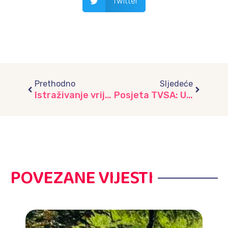
Twitter
Prev
Next
Prethodno
Sljedeće
Istraživanje vrijemenskih pojava: Edukacijska avantura u Hidrometeorološkom zavodu, vrtić „Aneks“
Posjeta TVSA: Učenje o zanimanju novinar, vrtić “ŽIŠ”
POVEZANE VIJESTI