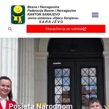
Skip
to
content
Obavještenja za roditelje
Posjeta Narodnom