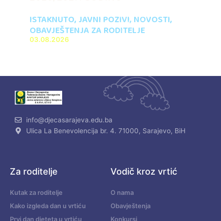
ISTAKNUTO
,
JAVNI POZIVI
,
NOVOSTI
,
OBAVJEŠTENJA ZA RODITELJE
03.08.2026
info@djecasarajeva.edu.ba
Ulica La Benevolencija br. 4. 71000, Sarajevo, BiH
Za roditelje
Vodič kroz vrtić
Kutak za roditelje
O nama
Kako izgleda dan u vrtiću
Obavještenja
Prvi dan djeteta u vrtiću
Konkursi