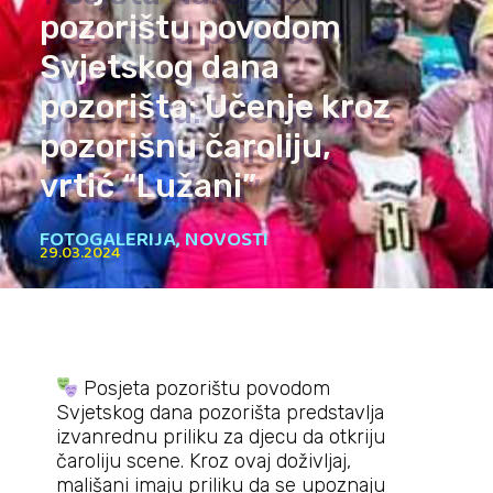
pozorištu povodom
Svjetskog dana
pozorišta: Učenje kroz
pozorišnu čaroliju,
vrtić “Lužani”
FOTOGALERIJA
,
NOVOSTI
29.03.2024
Posjeta pozorištu povodom
Svjetskog dana pozorišta predstavlja
izvanrednu priliku za djecu da otkriju
čaroliju scene. Kroz ovaj doživljaj,
mališani imaju priliku da se upoznaju