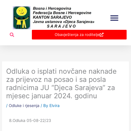
Skip
to
content
Obavještenja za roditelje
Odluka o isplati novčane naknade
za prijevoz na posao i sa posla
radnicima JU “Djeca Sarajeva” za
mjesec januar 2024. godinu
/
Odluke i rjesenja
/ By
Elvira
8.Odluka 05-08-22/23