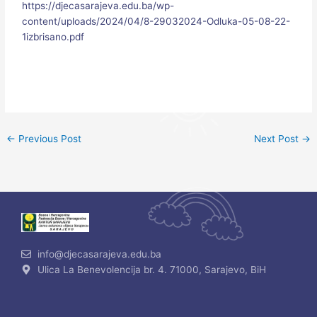
https://djecasarajeva.edu.ba/wp-
content/uploads/2024/04/8-29032024-Odluka-05-08-22-
1izbrisano.pdf
←
Previous Post
Next Post
→
info@djecasarajeva.edu.ba
Ulica La Benevolencija br. 4. 71000, Sarajevo, BiH