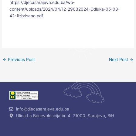
https://djecasarajeva.edu.ba/wp-
content/uploads/2024/04/12-29032024-Odluka-05-08-
42-1izbrisano.pdf
←
Previous Post
Next Post
→
info@djecasarajeva.edu.ba
Ulica La Benevolencija br. 4. 71000, Sarajevo, BiH