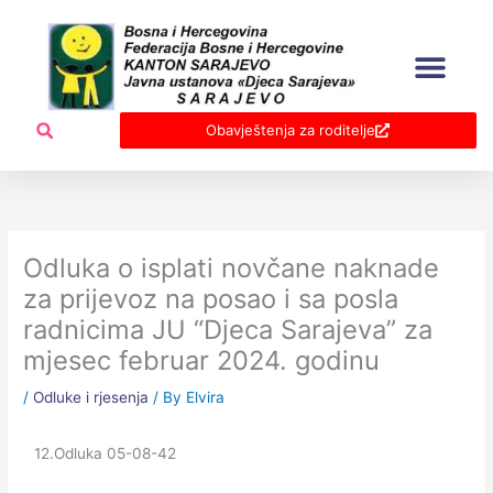
Skip
to
content
Obavještenja za roditelje
Odluka o isplati novčane naknade
za prijevoz na posao i sa posla
radnicima JU “Djeca Sarajeva” za
mjesec februar 2024. godinu
/
Odluke i rjesenja
/ By
Elvira
12.Odluka 05-08-42