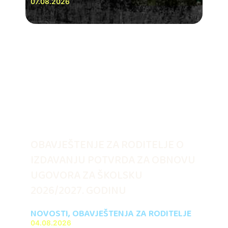
07.08.2026
OBAVJEŠTENJE ZA RODITELJE O
IZDAVANJU POTVRDA ZA OBNOVU
UGOVORA ZA ŠKOLSKU
2026/2027. GODINU
NOVOSTI
,
OBAVJEŠTENJA ZA RODITELJE
04.08.2026