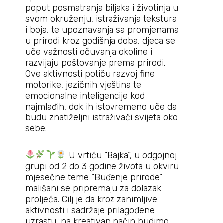
poput posmatranja biljaka i životinja u
svom okruženju, istraživanja tekstura
i boja, te upoznavanja sa promjenama
u prirodi kroz godišnja doba, djeca se
uče važnosti očuvanja okoline i
razvijaju poštovanje prema prirodi.
Ove aktivnosti potiču razvoj fine
motorike, jezičnih vještina te
emocionalne inteligencije kod
najmlađih, dok ih istovremeno uče da
budu znatiželjni istraživači svijeta oko
sebe.
U vrtiću “Bajka”, u odgojnoj
grupi od 2 do 3 godine života u okviru
mjesečne teme “Buđenje prirode”
mališani se pripremaju za dolazak
proljeća. Cilj je da kroz zanimljive
aktivnosti i sadržaje prilagođene
uzrastu, na kreativan način budimo