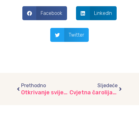
Facebook
LinkedIn
Twitter
Prev
Next
Prethodno
Sljedeće
Otkrivanje svijeta kroz ljubav: Posjeta Zoološkom vrtu, vrtić “Mašnica”
Cvjetna čarolija: Razvijamo ljubav prema prirodi i odgovornost kroz sadnju cvijeća u vrtiću „Mašnica“