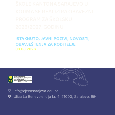
ŠKOLE KANTONA SARAJEVO U
KOJIMA SE REALIZIRA OBAVEZNI
PROGRAM ZA ŠKOLSKU
2026/2027. GODINU
ISTAKNUTO
,
JAVNI POZIVI
,
NOVOSTI
,
OBAVJEŠTENJA ZA RODITELJE
03.08.2026
info@djecasarajeva.edu.ba
Ulica La Benevolencija br. 4. 71000, Sarajevo, BiH