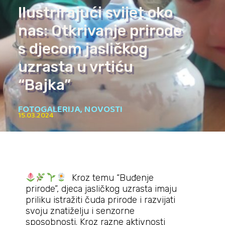
Ilustrirajući svijet oko
nas: Otkrivanje prirode
s djecom jasličkog
uzrasta u vrtiću
“Bajka”
FOTOGALERIJA
,
NOVOSTI
15.03.2024
Kroz temu “Buđenje
prirode”, djeca jasličkog uzrasta imaju
priliku istražiti čuda prirode i razvijati
svoju znatiželju i senzorne
sposobnosti. Kroz razne aktivnosti