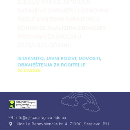
DJECE U VRTIĆE JU “DJECA
SARAJEVA” SARAJEVO I OSNOVNE
ŠKOLE KANTONA SARAJEVO U
KOJIMA SE REALIZIRA OBAVEZNI
PROGRAM ZA ŠKOLSKU
2026/2027. GODINU
ISTAKNUTO
,
JAVNI POZIVI
,
NOVOSTI
,
OBAVJEŠTENJA ZA RODITELJE
03.08.2026
info@djecasarajeva.edu.ba
Ulica La Benevolencija br. 4. 71000, Sarajevo, BiH