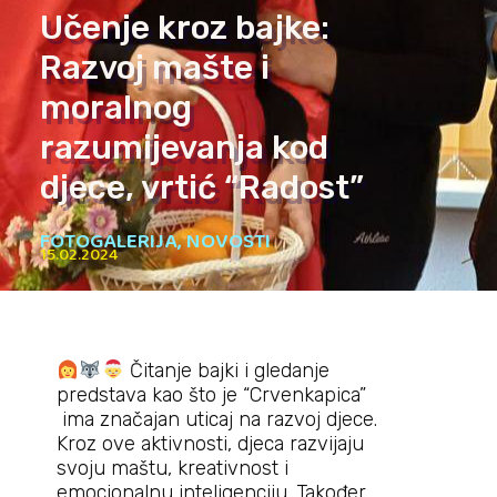
Učenje kroz bajke:
Razvoj mašte i
moralnog
razumijevanja kod
djece, vrtić “Radost”
FOTOGALERIJA
,
NOVOSTI
15.02.2024
Čitanje bajki i gledanje
predstava kao što je “Crvenkapica”
ima značajan uticaj na razvoj djece.
Kroz ove aktivnosti, djeca razvijaju
svoju maštu, kreativnost i
emocionalnu inteligenciju. Također,