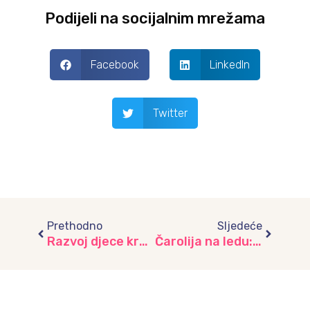
Podijeli na socijalnim mrežama
Facebook
LinkedIn
Twitter
Prev
Next
Prethodno
Sljedeće
Razvoj djece kroz posjetu Olimpijskom muzeju, vrtić „Vrapčić“
Čarolija na ledu: Značaj umjetničkog klizanja, vrtić “Biseri”