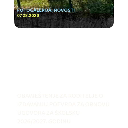
FOTOGALERIJA
,
NOVOSTI
07.08.2026
OBAVJEŠTENJE ZA RODITELJE O
IZDAVANJU POTVRDA ZA OBNOVU
UGOVORA ZA ŠKOLSKU
2026/2027. GODINU