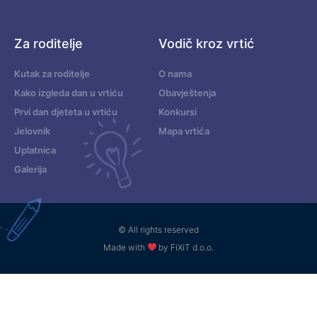
Za roditelje
Vodič kroz vrtić
Kutak za roditelje
O nama
Kako izgleda dan u vrtiću
Obavještenja
Prvi dan djeteta u vrtiću
Konkursi
Jelovnik
Mapa vrtića
Uplatnica
Galerija
© All rights reserved
Made with
by FiXiT d.o.o.