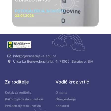
OBRAZOVANJU
FOTOGALERIJA
,
NOVOSTI
22.07.2026
info@djecasarajeva.edu.ba
Ulica La Benevolencija br. 4. 71000, Sarajevo, BiH
Za roditelje
Vodič kroz vrtić
Kutak za roditelje
O nama
Kako izgleda dan u vrtiću
Obavještenja
Prvi dan djeteta u vrtiću
Konkursi