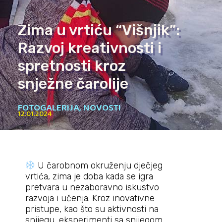
Zima u vrtiću “Višnjik”:
Razvoj kreativnosti i
spretnosti kroz
snježne čarolije
FOTOGALERIJA
,
NOVOSTI
12.01.2024
U čarobnom okruženju dječjeg
vrtića, zima je doba kada se igra
pretvara u nezaboravno iskustvo
razvoja i učenja. Kroz inovativne
pristupe, kao što su aktivnosti na
snijegu, eksperimenti sa snijegom,