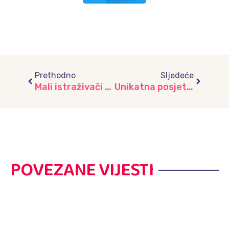
Prev
Next
Prethodno
Sljedeće
Mali istraživači na Malak farmi: Razvojne prednosti posjete vrtićke djece ruralnom okruženju, vrtić „Umihana Čuvidina“
Unikatna posjeta Dog Sporta: Profesionalni treneri uče djecu umijeću bezbednog igranja s psima, vrtić “Umihana Čuvidina”
POVEZANE VIJESTI