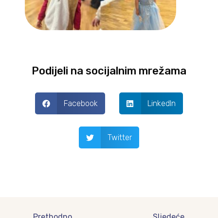
Podijeli na socijalnim mrežama
Facebook
LinkedIn
Twitter
Prev
Next
Prethodno
Sljedeće