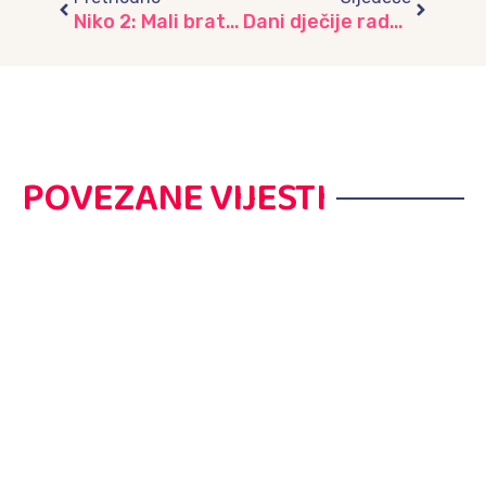
Niko 2: Mali brat, snaga zajedništva – Srce prijateljstva za malene gledaoce, vrtić “ŽIŠ”
Dani dječije radosti: Radost, smijeh i nezaboravni trenuci u vrtićima JU „Djeca Sarajeva“ I dio
POVEZANE VIJESTI