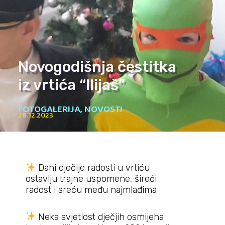
Novogodišnja čestitka
iz vrtića “Ilijaš”
FOTOGALERIJA
,
NOVOSTI
28.12.2023
Dani dječije radosti u vrtiću
ostavlju trajne uspomene, šireći
radost i sreću među najmlađima
Neka svjetlost dječjih osmijeha