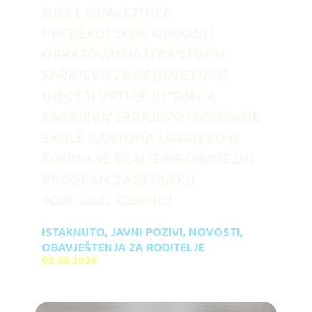
DJECE OBAVEZNIKA
PREDŠKOLSKOG ODGOJA I
OBRAZOVANJA U KANTONU
SARAJEVO ZA PRIJAVE I UPIS
DJECE U VRTIĆE JU “DJECA
SARAJEVA” SARAJEVO I OSNOVNE
ŠKOLE KANTONA SARAJEVO U
KOJIMA SE REALIZIRA OBAVEZNI
PROGRAM ZA ŠKOLSKU
2026/2027. GODINU
ISTAKNUTO
,
JAVNI POZIVI
,
NOVOSTI
,
OBAVJEŠTENJA ZA RODITELJE
03.08.2026