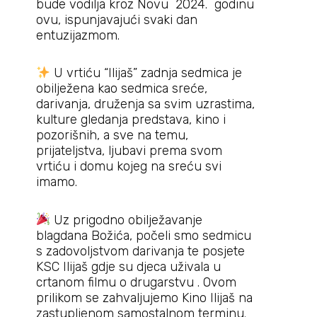
bude vodilja kroz Novu 2024. godinu
ovu, ispunjavajući svaki dan
entuzijazmom.
U vrtiću “Ilijaš” zadnja sedmica je
obilježena kao sedmica sreće,
darivanja, druženja sa svim uzrastima,
kulture gledanja predstava, kino i
pozorišnih, a sve na temu,
prijateljstva, ljubavi prema svom
vrtiću i domu kojeg na sreću svi
imamo.
Uz prigodno obilježavanje
blagdana Božića, počeli smo sedmicu
s zadovoljstvom darivanja te posjete
KSC Ilijaš gdje su djeca uživala u
crtanom filmu o drugarstvu . Ovom
prilikom se zahvaljujemo Kino Ilijaš na
zastupljenom samostalnom terminu.