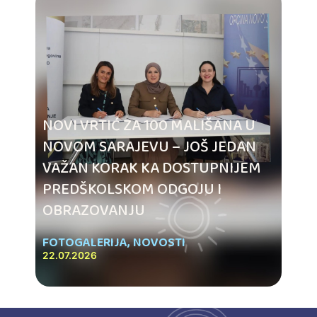
NOVI VRTIĆ ZA 100 MALIŠANA U
NOVOM SARAJEVU – JOŠ JEDAN
VAŽAN KORAK KA DOSTUPNIJEM
PREDŠKOLSKOM ODGOJU I
OBRAZOVANJU
FOTOGALERIJA
,
NOVOSTI
22.07.2026