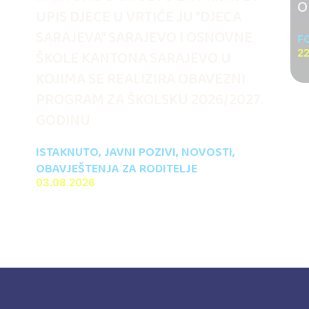
O
UPIS DJECE U VRTIĆE JU “DJECA
SARAJEVA” SARAJEVO I OSNOVNE
F
ŠKOLE KANTONA SARAJEVO U
22
KOJIMA SE REALIZIRA OBAVEZNI
PROGRAM ZA ŠKOLSKU 2026/2027.
GODINU
ISTAKNUTO
,
JAVNI POZIVI
,
NOVOSTI
,
OBAVJEŠTENJA ZA RODITELJE
03.08.2026