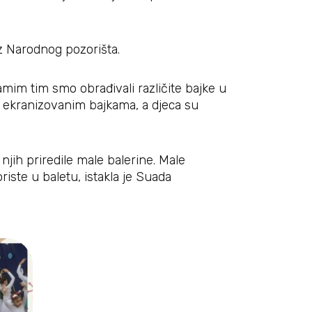
iz Narodnog pozorišta.
amim tim smo obrađivali različite bajke u
, ekranizovanim bajkama, a djeca su
njih priredile male balerine. Male
iste u baletu, istakla je Suada