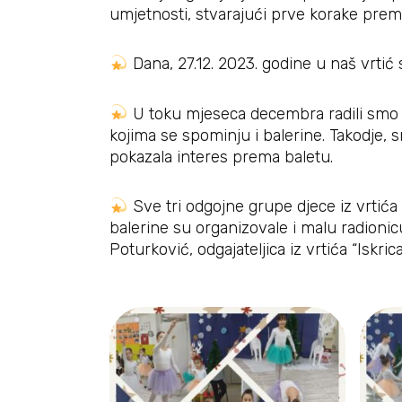
umjetnosti, stvarajući prve korake prema p
Dana, 27.12. 2023. godine u naš vrtić 
U toku mjeseca decembra radili smo te
kojima se spominju i balerine. Takodje,
pokazala interes prema baletu.
Sve tri odgojne grupe djece iz vrtića 
balerine su organizovale i malu radionic
Poturković, odgajateljica iz vrtića “Iskrica