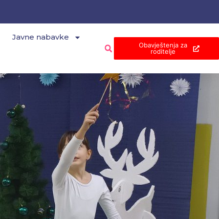
Javne nabavke
Obavještenja za
roditelje