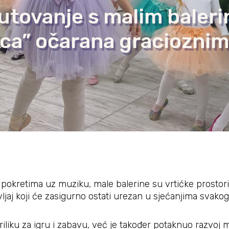
utovanje s malim baler
rica” očarana gracioznim
pokretima uz muziku, male balerine su vrtićke prostori
jaj koji će zasigurno ostati urezan u sjećanjima svakog
iliku za igru i zabavu, već je također potaknuo razvoj m