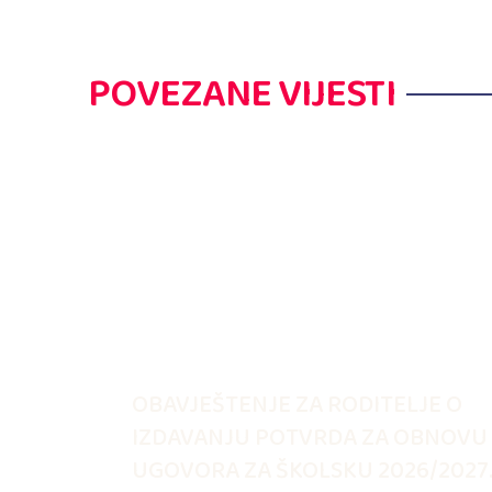
POVEZANE VIJESTI
OBAVJEŠTENJE ZA RODITELJE O
IZDAVANJU POTVRDA ZA OBNOVU
UGOVORA ZA ŠKOLSKU 2026/2027