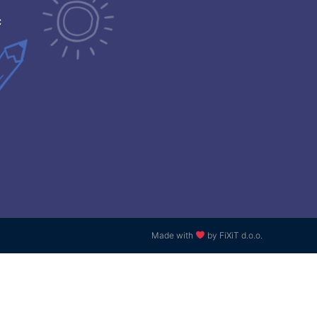
ć
Made with
by FiXiT d.o.o.