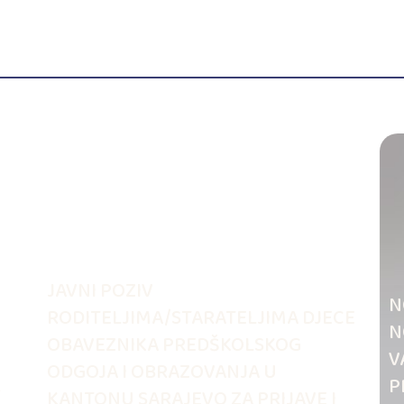
JAVNI POZIV
N
RODITELJIMA/STARATELJIMA DJECE
N
OBAVEZNIKA PREDŠKOLSKOG
V
ODGOJA I OBRAZOVANJA U
.
P
KANTONU SARAJEVO ZA PRIJAVE I