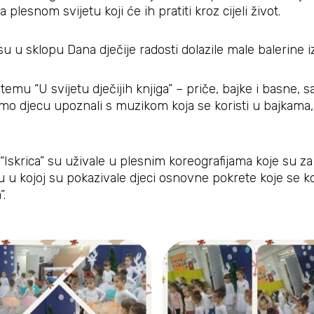
lesnom svijetu koji će ih pratiti kroz cijeli život.
su u sklopu Dana dječije radosti dolazile male balerine 
mu “U svijetu dječijih knjiga” – priče, bajke i basne, s
 smo djecu upoznali s muzikom koja se koristi u bajkama
“Iskrica” su uživale u plesnim koreografijama koje su za 
u u kojoj su pokazivale djeci osnovne pokrete koje se kor
”.