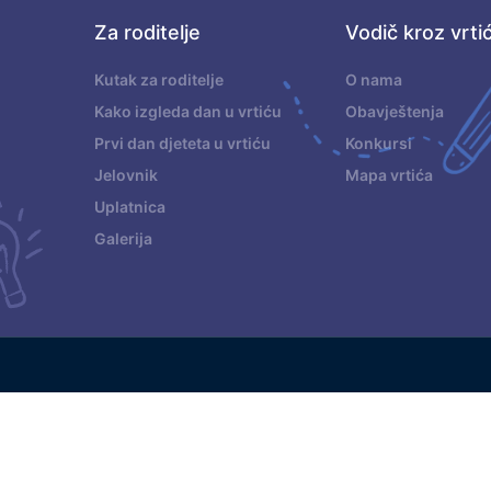
Za roditelje
Vodič kroz vrti
.
Kutak za roditelje
O nama
Kako izgleda dan u vrtiću
Obavještenja
Prvi dan djeteta u vrtiću
Konkursi
Jelovnik
Mapa vrtića
Uplatnica
Galerija