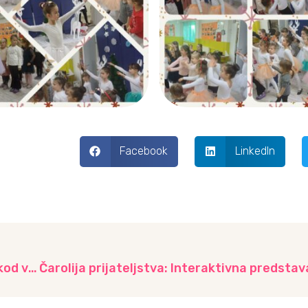
Facebook
LinkedIn
Magični svijet mašte: Razvijamo kreativnost kod vrtićke djece kroz organizaciju maskenbala