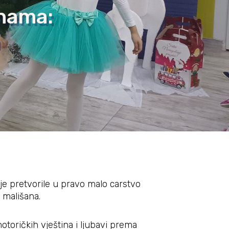
inama:
je pretvorile u pravo malo carstvo
 mališana.
otoričkih vještina i ljubavi prema