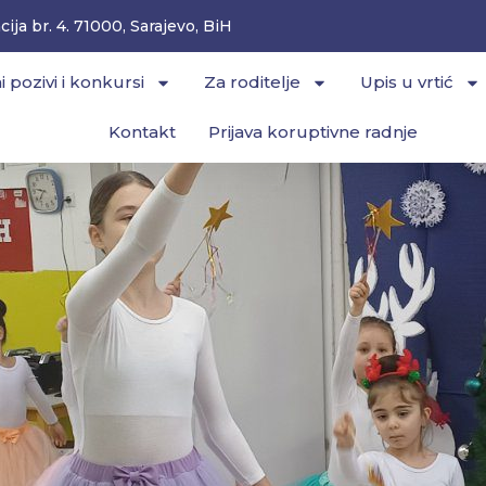
ija br. 4. 71000, Sarajevo, BiH
i pozivi i konkursi
Za roditelje
Upis u vrtić
Kontakt
Prijava koruptivne radnje