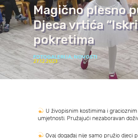
Magično plesno p
Djeca vrtića “Isk
pokretima
FOTOGALERIJA
,
NOVOSTI
27.12.2023
U živopisnim kostimima i gracioznim 
umjetnosti. Pružajući nezaboravan doživl
Ovaj događaj nije samo pružio djeci pr