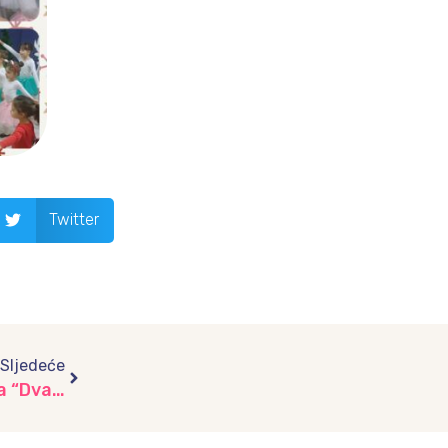
Twitter
Next
Sljedeće
Čarolija prijateljstva: Interaktivna predstava “Dva Snjegovića i Zeko” za najmlađu djecu vrtića “Vjeverica”