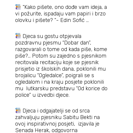
“Kako pišete, ono dođe vam ideja, a
vi požurite, ispadaju vam papiri i brzo
olovku i pišete? “- Edin Sofić …
Djeca su gostu otpjevala
pozdravnu pjesmu “Dobar dan”,
razgovarali o tome od kada piše, kome
piše?… Potom su zajedno s pjesnikom
recitovala recitaciju koje se pjesnik
prisjetio iz školskih dana, poklonili mu
brojalicu “Ogledalce”, poigrali se s
ogledalom i na kraju posjete poklonili
mu lutkarsku predstavu “Od korice do
police” u izvedbi djece.
Djeca i odgajatelji se od srca
zahvaljuju pjesniku Sabitu Bekti na
ovoj inspirativnoj posjeti, izjavila je
Senada Herak, odgovorna