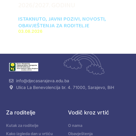
2026/2027. GODINU
ISTAKNUTO
,
JAVNI POZIVI
,
NOVOSTI
,
OBAVJEŠTENJA ZA RODITELJE
03.08.2026
info@djecasarajeva.edu.ba
Ulica La Benevolencija br. 4. 71000, Sarajevo, BiH
Za roditelje
Vodič kroz vrtić
Kutak za roditelje
O nama
Kako izgleda dan u vrtiću
Obavještenja