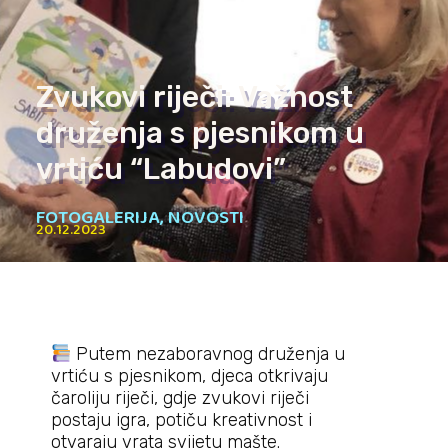
Zvukovi riječi: Važnost
druženja s pjesnikom u
vrtiću “Labudovi”
FOTOGALERIJA
,
NOVOSTI
20.12.2023
Putem nezaboravnog druženja u
vrtiću s pjesnikom, djeca otkrivaju
čaroliju riječi, gdje zvukovi riječi
postaju igra, potiču kreativnost i
otvaraju vrata svijetu mašte.