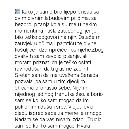
Kako je samo bilo lijepo pričati sa
ovim divnim labudovim pilićima, sa
bezbroj pitanja koja su me u nekim
momentima našla zatečenog, jer je
bilo teško odgovori na njih. Ostaće mi
zauvjek u očima i pamtiću te divne
košuljice i džemprčiće i osmjehe.Zbog
ovakvih sam zavolio pisanje, ali
moram priznati da je teško ostati
ravnodušan da ti glas ne zadrhti.
Sretan sam da me uvažena Senada
pozvala, pa sam u tim dječijim
okicama pronašao sebe. Nije mi
nijednog jedinog trenutka žao, a borio
sam se koliko sam mogao da im
poklonim i dušu i srce. Vidjeti ovu
djecu ispred sebe za mene je mnogo.
Nadam se da vas nisam izdao. Trudio
sam se koliko sam mogao. Hvala