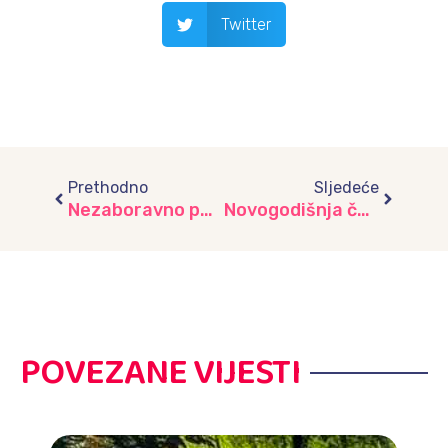
Twitter
Prev
Next
Prethodno
Sljedeće
Nezaboravno putovanje čarobnim knjižnim svijetom, vrtić “Trešnjica”
Novogodišnja čarolija: Druženje s Deda Mrazom, vrtić “Vjeverica”
POVEZANE VIJESTI