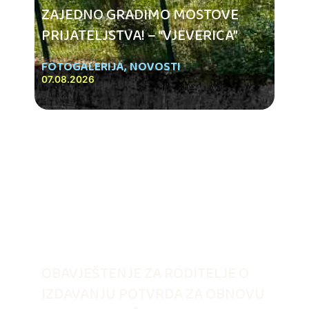
ZAJEDNO GRADIMO MOSTOVE
PRIJATELJSTVA! – “VJEVERICA”
FOTOGALERIJA
,
NOVOSTI
07.08.2026
OBAVJEŠTENJE ZA RODITELJE O
IZDAVANJU POTVRDA ZA OBNOVU