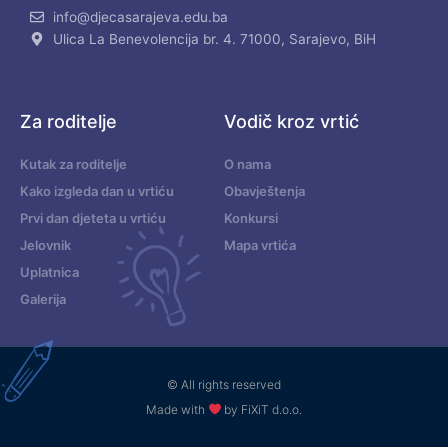
info@djecasarajeva.edu.ba
Ulica La Benevolencija br. 4. 71000, Sarajevo, BiH
Za roditelje
Vodič kroz vrtić
Kutak za roditelje
O nama
Kako izgleda dan u vrtiću
Obavještenja
Prvi dan djeteta u vrtiću
Konkursi
Jelovnik
Mapa vrtića
Uplatnica
Galerija
© All rights reserved
Made with
by FiXiT d.o.o.