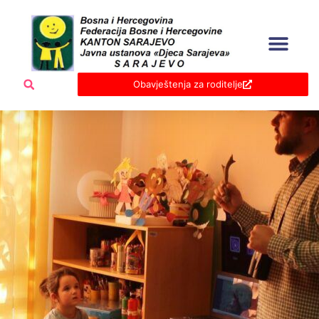
Skip
to
content
Obavještenja za roditelje