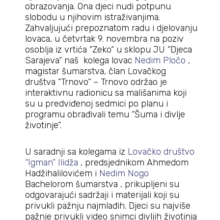
obrazovanja. Ona djeci nudi potpunu
slobodu u njihovim istraživanjima.
Zahvaljujući prepoznatom radu i djelovanju
lovaca, u četvrtak 9. novembra na poziv
osoblja iz vrtića “Zeko“ u sklopu JU “Djeca
Sarajeva“ naš kolega lovac
Nedim Pločo
,
magistar šumarstva, član Lovačkog
društva “Trnovo“ – Trnovo održao je
interaktivnu radionicu sa mališanima koji
su u predviđenoj sedmici po planu i
programu obrađivali temu “Šuma i divlje
životinje“.
U saradnji sa kolegama iz
Lovačko društvo
“Igman” Ilidža
, predsjednikom Ahmedom
Hadžihalilovićem i
Nedim Nogo
Bachelorom šumarstva , prikupljeni su
odgovarajući sadržaji i materijali koji su
privukli pažnju najmlađih. Djeci su najviše
pažnje privukli video snimci divljih životinja