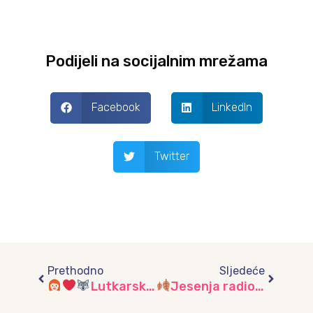
Podijeli na socijalnim mrežama
Facebook
LinkedIn
Twitter
Prev
Next
Prethodno
Sljedeće
Lutkarska predstava “Crvenkapica i vuk”, vrtić “Višnjik”
Jesenja radionica, vrtić „Dječiji Grad“