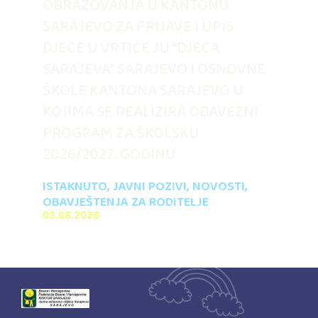
OBRAZOVANJA U KANTONU
SARAJEVO ZA PRIJAVE I UPIS
DJECE U VRTIĆE JU “DJECA
SARAJEVA” SARAJEVO I OSNOVNE
ŠKOLE KANTONA SARAJEVO U
KOJIMA SE REALIZIRA OBAVEZNI
PROGRAM ZA ŠKOLSKU
2026/2027. GODINU
ISTAKNUTO
,
JAVNI POZIVI
,
NOVOSTI
,
OBAVJEŠTENJA ZA RODITELJE
03.08.2026