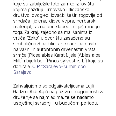
koje su zabilježile foto zamke iz lovišta
kojima gazduju Trnovsko i Ilidžansko
društvo, dvogled, lovački šešir, rogovlje od
srndaća i jelena, kljove vepra, herbarski
materijal, razne enciklopedije i još mnogo
toga. Za kraj, zajedno sa mališanima iz
vrtića “Zeko“ u dvorištu zasađene su
simbolično 3 certificirane sadnice naših
najvažnijih autohtonih drvenastih vrsta :
srmča (Picea abies Karst.), jela (Abies alba
Mill.) i bijeli bor (Pinus sylvestris L.) koje su
donirale
KJP “Sarajevo-šume” doo
Sarajevo
.
Zahvaljujemo se odgajivateljicama Lejli
Gadžo i Aidi Agić na pozivu i mogućnosti za
druženje sa najmlađima, te se nadamo
uspješnoj saradnji i u budućem periodu.