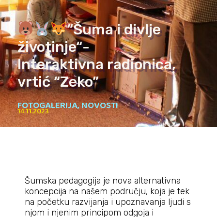
“Šuma i divlje
životinje“-
Interaktivna radionica,
vrtić “Zeko”
FOTOGALERIJA
,
NOVOSTI
14.11.2023
Šumska pedagogija je nova alternativna
koncepcija na našem području, koja je tek
na početku razvijanja i upoznavanja ljudi s
njom i njenim principom odgoja i