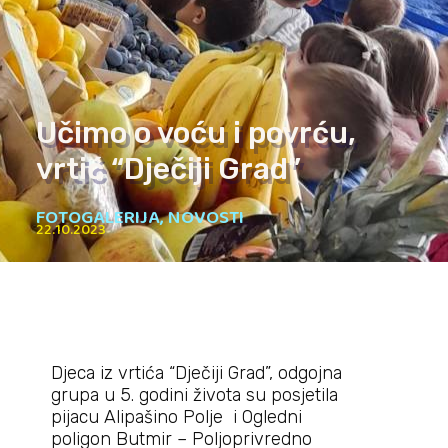
Učimo o voću i povrću,
vrtić “Dječiji Grad”
FOTOGALERIJA
,
NOVOSTI
22.10.2023
Djeca iz vrtića “Dječiji Grad”, odgojna
grupa u 5. godini života su posjetila
pijacu Alipašino Polje i Ogledni
poligon Butmir – Poljoprivredno