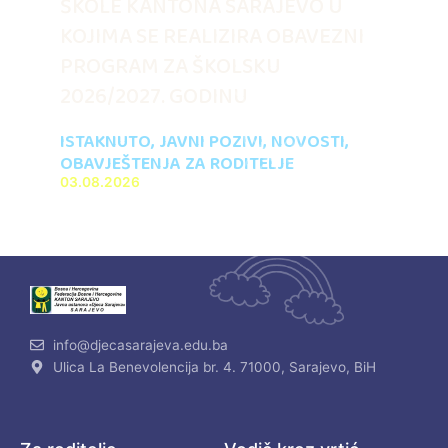
ŠKOLE KANTONA SARAJEVO U
KOJIMA SE REALIZIRA OBAVEZNI
PROGRAM ZA ŠKOLSKU
2026/2027. GODINU
ISTAKNUTO
,
JAVNI POZIVI
,
NOVOSTI
,
OBAVJEŠTENJA ZA RODITELJE
03.08.2026
info@djecasarajeva.edu.ba
Ulica La Benevolencija br. 4. 71000, Sarajevo, BiH