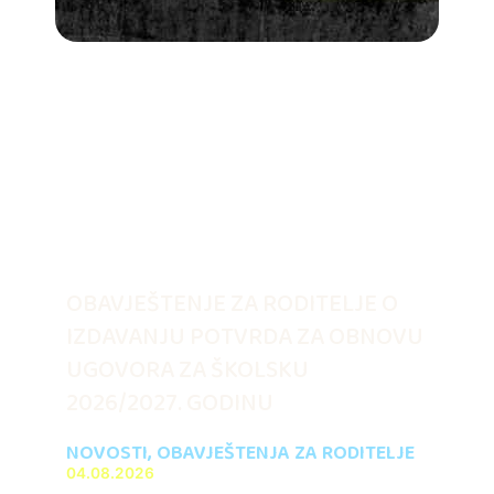
OBAVJEŠTENJE ZA RODITELJE O
IZDAVANJU POTVRDA ZA OBNOVU
UGOVORA ZA ŠKOLSKU
2026/2027. GODINU
NOVOSTI
,
OBAVJEŠTENJA ZA RODITELJE
04.08.2026