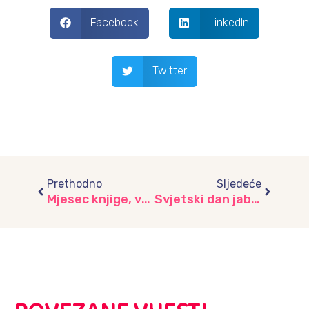
Facebook
LinkedIn
Twitter
Prev
Next
Prethodno
Sljedeće
Mjesec knjige, vrtić “Ilijaš” i OŠ Stari Ilijaš
Svjetski dan jabuka – 20. oktobar, vrtić “Ilijaš”