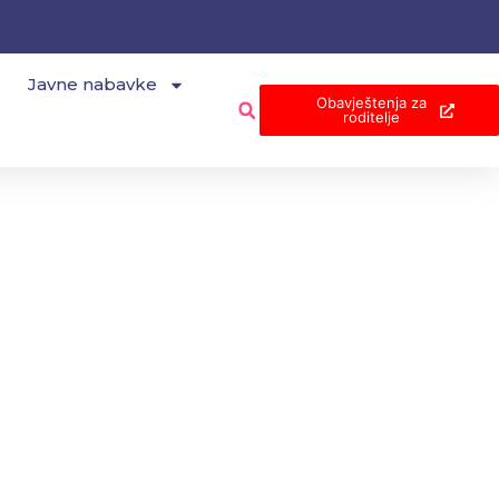
Javne nabavke
Obavještenja za
roditelje