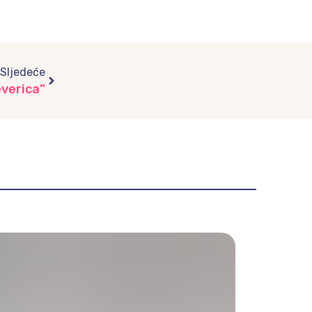
Next
Sljedeće
everica”