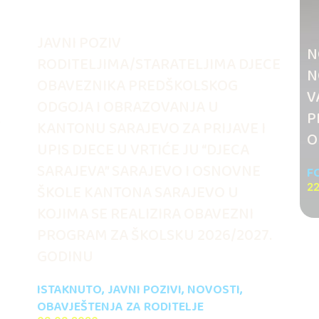
JAVNI POZIV
N
RODITELJIMA/STARATELJIMA DJECE
N
OBAVEZNIKA PREDŠKOLSKOG
V
ODGOJA I OBRAZOVANJA U
.
P
KANTONU SARAJEVO ZA PRIJAVE I
O
UPIS DJECE U VRTIĆE JU “DJECA
SARAJEVA” SARAJEVO I OSNOVNE
F
ŠKOLE KANTONA SARAJEVO U
22
KOJIMA SE REALIZIRA OBAVEZNI
PROGRAM ZA ŠKOLSKU 2026/2027.
GODINU
ISTAKNUTO
,
JAVNI POZIVI
,
NOVOSTI
,
OBAVJEŠTENJA ZA RODITELJE