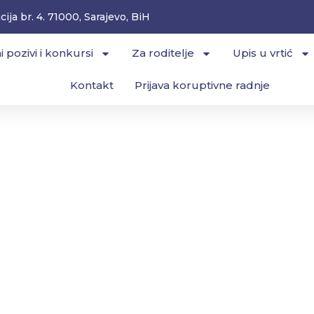
ija br. 4. 71000, Sarajevo, BiH
i pozivi i konkursi
Za roditelje
Upis u vrtić
Kontakt
Prijava koruptivne radnje