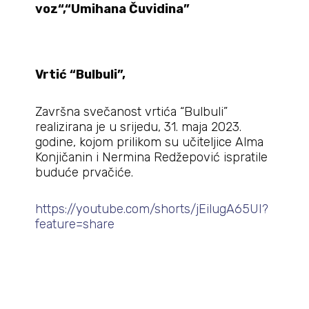
voz“,
“Umihana Čuvidina”
Vrtić “Bulbuli”,
Završna svečanost vrtića “Bulbuli”
realizirana je u srijedu, 31. maja 2023.
godine, kojom prilikom su učiteljice Alma
Konjičanin i Nermina Redžepović ispratile
buduće prvačiće.
https://youtube.com/shorts/jEilugA65UI?
feature=share