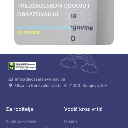
PREDŠKOLSKOM ODGOJU I
OBRAZOVANJU
FOTOGALERIJA
,
NOVOSTI
22.07.2026
info@djecasarajeva.edu.ba
Ulica La Benevolencija br. 4. 71000, Sarajevo, BiH
Za roditelje
Vodič kroz vrtić
Kutak za roditelje
O nama