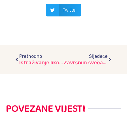
Twitter
Prev
Next
Prethodno
Sljedeće
Istraživanje likovnih materijala, vrtić “Bajka”
Završnim svečanostima ispraćena generacija budućih školaraca VI dio
POVEZANE VIJESTI