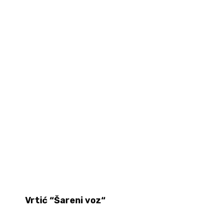
Vrtić “
Šareni voz“