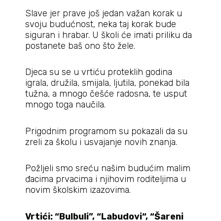
Slave jer prave još jedan važan korak u
svoju budućnost, neka taj korak bude
siguran i hrabar. U školi će imati priliku da
postanete baš ono što žele.
Djeca su se u vrtiću proteklih godina
igrala, družila, smijala, ljutila, ponekad bila
tužna, a mnogo češće radosna, te usput
mnogo toga naučila.
Prigodnim programom su pokazali da su
zreli za školu i usvajanje novih znanja.
Požljeli smo sreću našim budućim malim
đacima prvacima i njihovim roditeljima u
novim školskim izazovima.
Vrtići: “Bulbuli”, “
Labudovi“
, “
Šareni