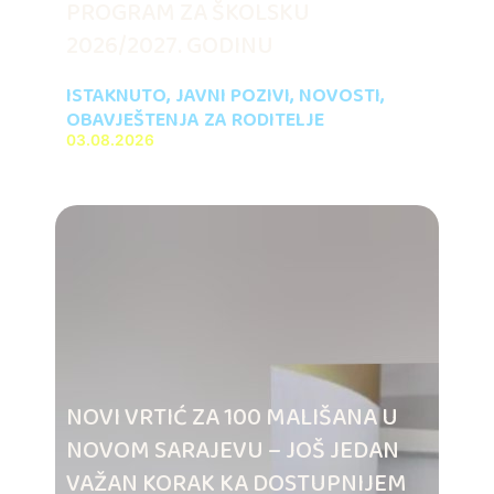
PROGRAM ZA ŠKOLSKU
2026/2027. GODINU
ISTAKNUTO
,
JAVNI POZIVI
,
NOVOSTI
,
OBAVJEŠTENJA ZA RODITELJE
03.08.2026
NOVI VRTIĆ ZA 100 MALIŠANA U
NOVOM SARAJEVU – JOŠ JEDAN
VAŽAN KORAK KA DOSTUPNIJEM