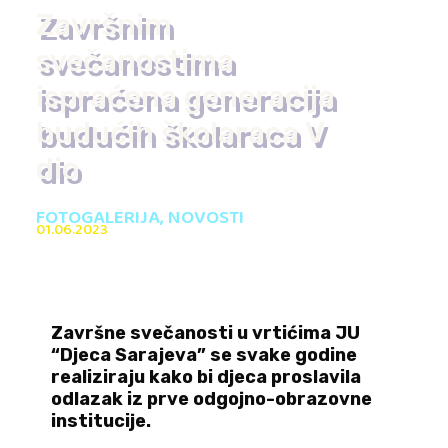
Završnim
svečanostima
ispraćena generacija
budućih školaraca V
dio
FOTOGALERIJA
,
NOVOSTI
01.06.2023
Završne svečanosti u vrtićima JU
“Djeca Sarajeva” se svake godine
realiziraju kako bi djeca proslavila
odlazak iz prve odgojno-obrazovne
institucije.