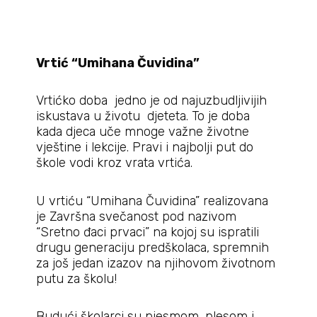
Vrtić “Umihana Čuvidina”
Vrtićko doba jedno je od najuzbudljivijih
iskustava u životu djeteta. To je doba
kada djeca uče mnoge važne životne
vještine i lekcije. Pravi i najbolji put do
škole vodi kroz vrata vrtića.
U vrtiću “Umihana Čuvidina” realizovana
je Završna svečanost pod nazivom
“Sretno đaci prvaci” na kojoj su ispratili
drugu generaciju predškolaca, spremnih
za još jedan izazov na njihovom životnom
putu za školu!
Budući školarci su pjesmom, plesom i