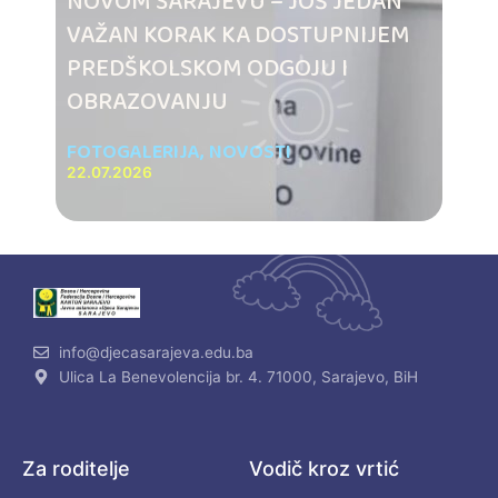
NOVOM SARAJEVU – JOŠ JEDAN
VAŽAN KORAK KA DOSTUPNIJEM
PREDŠKOLSKOM ODGOJU I
OBRAZOVANJU
FOTOGALERIJA
,
NOVOSTI
22.07.2026
info@djecasarajeva.edu.ba
Ulica La Benevolencija br. 4. 71000, Sarajevo, BiH
Za roditelje
Vodič kroz vrtić