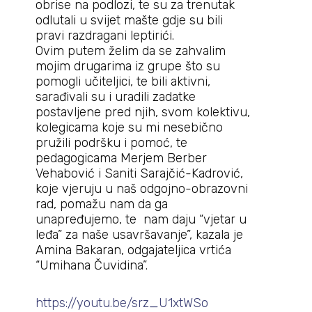
obrise na podlozi, te su za trenutak
odlutali u svijet mašte gdje su bili
pravi razdragani leptirići.
Ovim putem želim da se zahvalim
mojim drugarima iz grupe što su
pomogli učiteljici, te bili aktivni,
sarađivali su i uradili zadatke
postavljene pred njih, svom kolektivu,
kolegicama koje su mi nesebično
pružili podršku i pomoć, te
pedagogicama Merjem Berber
Vehabović i Saniti Sarajčić-Kadrović,
koje vjeruju u naš odgojno-obrazovni
rad, pomažu nam da ga
unapređujemo, te nam daju “vjetar u
leđa” za naše usavršavanje”, kazala je
Amina Bakaran, odgajateljica vrtića
“Umihana Čuvidina”.
https://youtu.be/srz_U1xtWSo