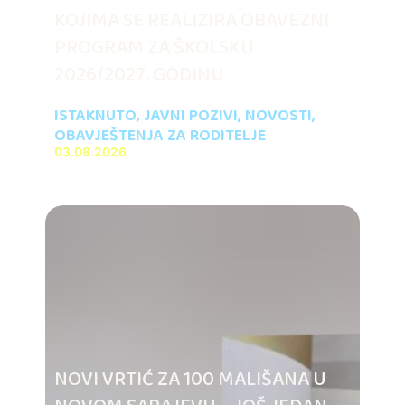
KOJIMA SE REALIZIRA OBAVEZNI
PROGRAM ZA ŠKOLSKU
2026/2027. GODINU
ISTAKNUTO
,
JAVNI POZIVI
,
NOVOSTI
,
OBAVJEŠTENJA ZA RODITELJE
03.08.2026
NOVI VRTIĆ ZA 100 MALIŠANA U