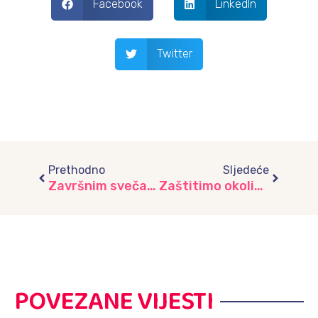
Facebook
LinkedIn
Twitter
Prev
Next
Prethodno
Sljedeće
Završnim svečanostima ispraćena generacija budućih školaraca I dio
Zaštitimo okoliš! Djeca vrtića „Vrapčić“ posjetila KJKP Rad Sarajevo
POVEZANE VIJESTI