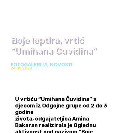
Boje leptira, vrtić
“Umihana Čuvidina”
FOTOGALERIJA
,
NOVOSTI
24.05.2023
U vrtiću “Umihana Čuvidina” s
djecom iz Odgojne grupe od 2 do 3
godine
života, odgajateljica
Amina
Bakaran
realizirala je Oglednu
aktivnost pod nazivom “
Boje