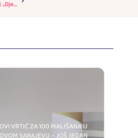
Dana planete Zemlje – 22. april obilježio vrtić „Dječiji Grad“
OVI VRTIĆ ZA 100 MALIŠANA U
OVOM SARAJEVU – JOŠ JEDAN