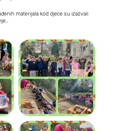
đenih materijala kod djece su izazvali
nje…