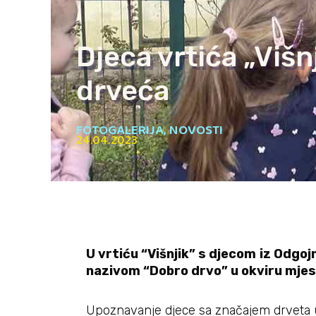
Djeca vrtića „Višn
drveća
FOTOGALERIJA
,
NOVOSTI
24.04.2023
U vrtiću “Višnjik” s djecom
iz Odgojn
nazivom “Dobro drvo” u okviru mj
Upoznavanje djece sa značajem drveta u ži