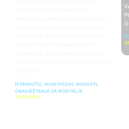
OBAVEZNIKA PREDŠKOLSKOG
V
ODGOJA I OBRAZOVANJA U
.
P
KANTONU SARAJEVO ZA PRIJAVE I
O
UPIS DJECE U VRTIĆE JU “DJECA
SARAJEVA” SARAJEVO I OSNOVNE
F
ŠKOLE KANTONA SARAJEVO U
22
KOJIMA SE REALIZIRA OBAVEZNI
PROGRAM ZA ŠKOLSKU 2026/2027.
GODINU
ISTAKNUTO
,
JAVNI POZIVI
,
NOVOSTI
,
OBAVJEŠTENJA ZA RODITELJE
03.08.2026