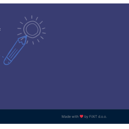
ć
Made with
by FiXiT d.o.o.