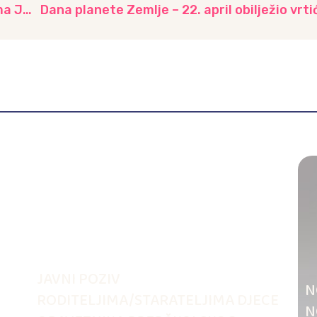
Obilježavanje Ramazanskog bajrama u vrtićima JU “Djeca Sarajeva” II dio
JAVNI POZIV
N
RODITELJIMA/STARATELJIMA DJECE
N