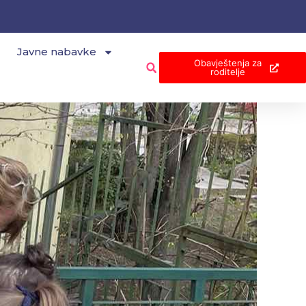
Javne nabavke
Obavještenja za
roditelje