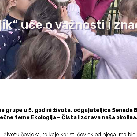
jik“ uče o važnosti i zn
e grupe u 5. godini života,
odgajateljica Senada Bi
esečne teme
Ekologija – Čista i zdrava naša okolina
votu čovjeka, te koje koristi čovjek od njega ima bio je 