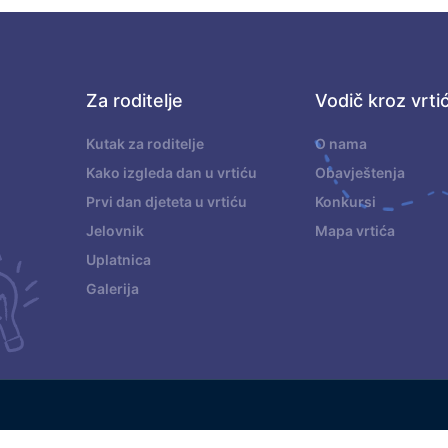
Za roditelje
Vodič kroz vrti
.
Kutak za roditelje
O nama
Kako izgleda dan u vrtiću
Obavještenja
Prvi dan djeteta u vrtiću
Konkursi
Jelovnik
Mapa vrtića
Uplatnica
Galerija