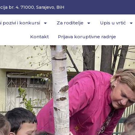
ija br. 4. 71000, Sarajevo, BiH
i pozivi i konkursi
Za roditelje
Upis u vrtić
Kontakt
Prijava koruptivne radnje