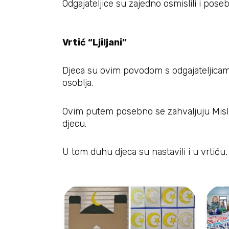
Odgajateljice su zajedno osmislili i poseb
Vrtić “Ljiljani”
Djeca su ovim povodom s odgajateljicama
osoblja.
Ovim putem posebno se zahvaljuju Mislij
djecu.
U tom duhu djeca su nastavili i u vrtiću,