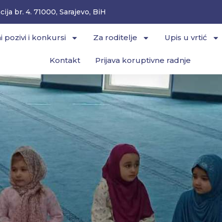
ija br. 4. 71000, Sarajevo, BiH
i pozivi i konkursi
Za roditelje
Upis u vrtić
Kontakt
Prijava koruptivne radnje