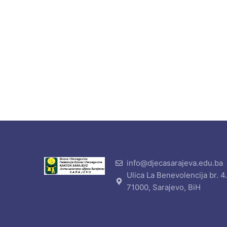
info@djecasarajeva.edu.ba
Ulica La Benevolencija br. 4
71000, Sarajevo, BiH