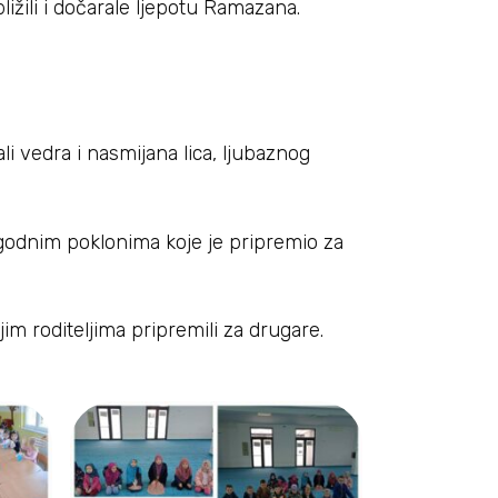
ližili i dočarale ljepotu Ramazana.
i vedra i nasmijana lica, ljubaznog
igodnim poklonima koje je pripremio za
im roditeljima pripremili za drugare.