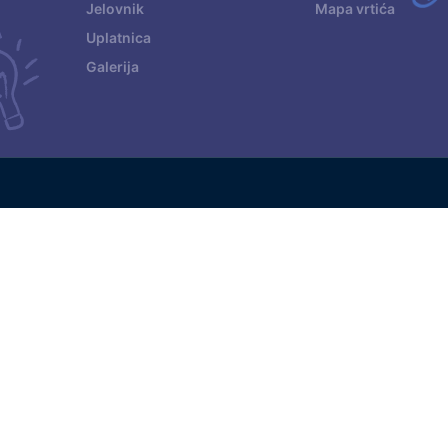
Jelovnik
Mapa vrtića
Uplatnica
Galerija