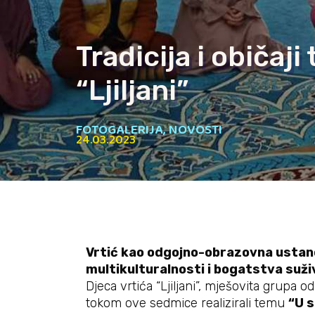
Tradicija i običa
“Ljiljani”
FOTOGALERIJA
,
NOVOSTI
24.03.2023
Vrtić kao odgojno-obrazovna ustan
multikulturalnosti i bogatstva suživ
Djeca vrtića “Ljiljani”, mješovita grupa
tokom ove sedmice realizirali temu
“U 