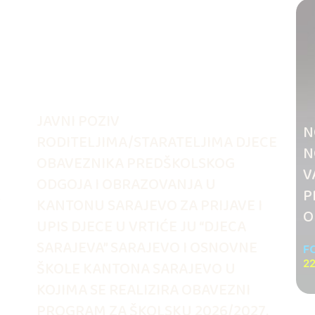
JAVNI POZIV
N
RODITELJIMA/STARATELJIMA DJECE
N
OBAVEZNIKA PREDŠKOLSKOG
V
ODGOJA I OBRAZOVANJA U
.
P
KANTONU SARAJEVO ZA PRIJAVE I
O
UPIS DJECE U VRTIĆE JU “DJECA
SARAJEVA” SARAJEVO I OSNOVNE
F
ŠKOLE KANTONA SARAJEVO U
22
KOJIMA SE REALIZIRA OBAVEZNI
PROGRAM ZA ŠKOLSKU 2026/2027.