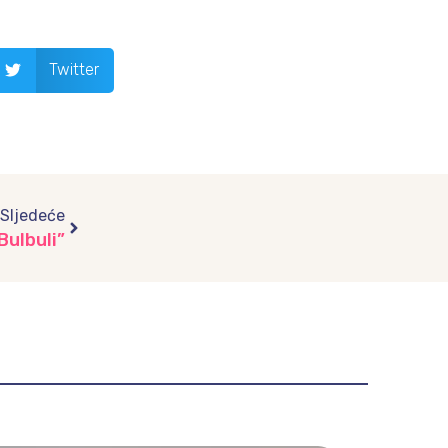
Twitter
Next
Sljedeće
Bulbuli”