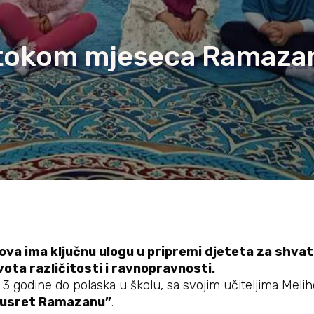
ji tokom mjeseca Ramazan
ova ima ključnu ulogu u pripremi djeteta za sh
ota različitosti i ravnopravnosti.
 od 3 godine do polaska u školu, sa svojim učiteljima Me
susret Ramazanu”
.