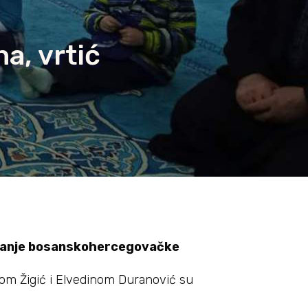
a, vrtić
vatanje bosanskohercegovačke
lihom Žigić i Elvedinom Duranović su