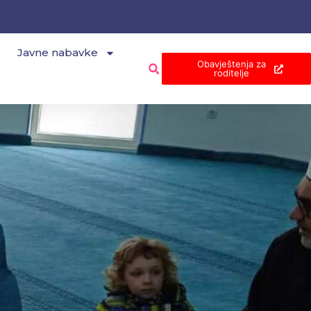
Javne nabavke
Obavještenja za
roditelje