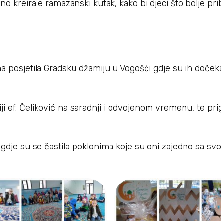
no kreirale ramazanski kutak, kako bi djeci što bolje prib
 posjetila Gradsku džamiju u Vogošći gdje su ih dočekal
i ef. Čeliković na saradnji i odvojenom vremenu, te pr
 gdje su se častila poklonima koje su oni zajedno sa svoj