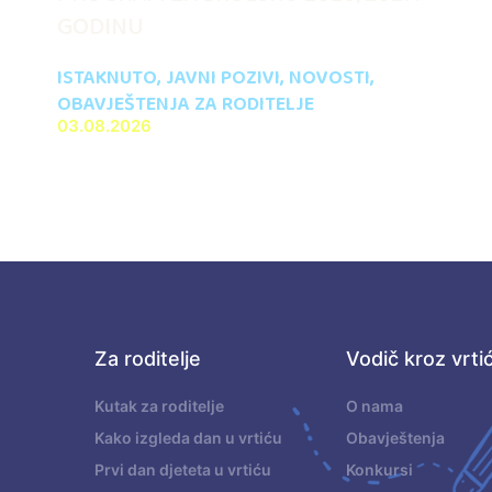
GODINU
ISTAKNUTO
,
JAVNI POZIVI
,
NOVOSTI
,
OBAVJEŠTENJA ZA RODITELJE
03.08.2026
Za roditelje
Vodič kroz vrti
.
Kutak za roditelje
O nama
Kako izgleda dan u vrtiću
Obavještenja
Prvi dan djeteta u vrtiću
Konkursi