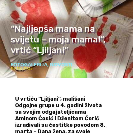
“Najljepša mama na
svijetu – moja mama!”,
vrtić “Ljiljani”
FOTOGALERIJA
,
NOVOSTI
08.03.2023
U vrtiću “Ljiljani”, mališani
Odgojne grupe u 4. godini života
sa svojim odgajateljicama
Aminom Ćosić i Dženitom Ćorić
izrađivali su čestitke povodom 8.
marta – Dana žena, za svoje