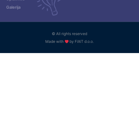
Galerija
© All rights reserved
Made with
by FiXiT d.o.o.