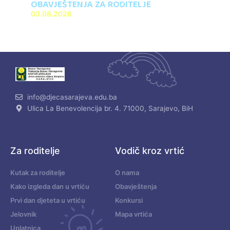
OBAVJEŠTENJA ZA RODITELJE
03.08.2026
info@djecasarajeva.edu.ba
Ulica La Benevolencija br. 4. 71000, Sarajevo, BiH
Za roditelje
Vodič kroz vrtić
Kutak za roditelje
O nama
Kako izgleda dan u vrtiću
Obavještenja
Prvi dan djeteta u vrtiću
Konkursi
Jelovnik
Mapa vrtića
Uplatnica