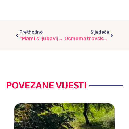
Prev
Next
Prethodno
Sljedeće
“Mami s ljubavlju”, svečanost povodom Međunarodnog dana žena u Multimedijalnoj sali Općine Novi Grad, djeca vrtića “Vjeverica”
Osmomatrovske čestitke i motivaciona srca poklanjala djeca vrtića „Ilijaš“ svojim sugrađankama
POVEZANE VIJESTI