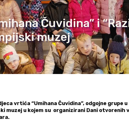
Umihana Čuvidina” i “Raz
impijski muzej
jeca vrtića “Umihana Čuvidina”, odgojne grupe u 4.
ijski muzej u kojem su organizirani Dani otvorenih
ara.