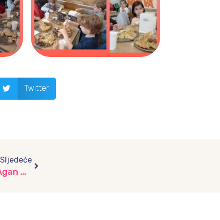
Twitter
Next
Sljedeće
Potpisan sporazum, počinje obnova vrtića „Agan Bostandžić“