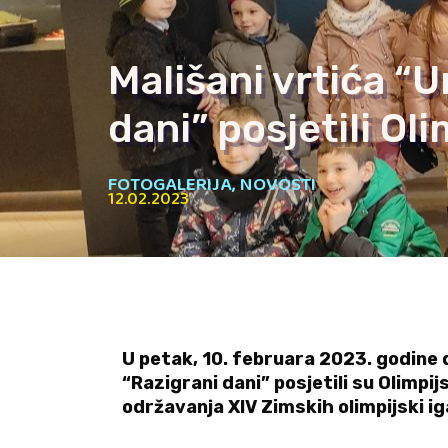
Mališani vrtića “
dani” posjetili Ol
FOTOGALERIJA
,
NOVOSTI
12.02.2023
U petak, 10. februara 2023. godine d
“Razigrani dani” posjetili su Olimp
održavanja XIV Zimskih olimpijski ig