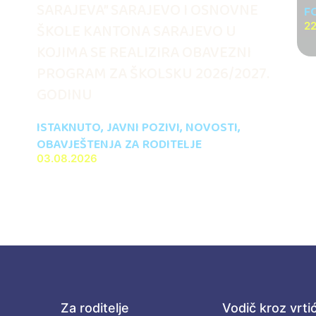
SARAJEVA” SARAJEVO I OSNOVNE
F
ŠKOLE KANTONA SARAJEVO U
22
KOJIMA SE REALIZIRA OBAVEZNI
PROGRAM ZA ŠKOLSKU 2026/2027.
GODINU
ISTAKNUTO
,
JAVNI POZIVI
,
NOVOSTI
,
OBAVJEŠTENJA ZA RODITELJE
03.08.2026
Za roditelje
Vodič kroz vrti