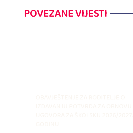
POVEZANE VIJESTI
OBAVJEŠTENJE ZA RODITELJE O
IZDAVANJU POTVRDA ZA OBNOVU
UGOVORA ZA ŠKOLSKU 2026/2027
GODINU