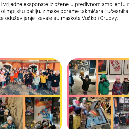
idjeli vrijedne eksponate izložene u predivnom ambijentu 
 olimpijsku baklju, zimske opreme takmičara i učesnika O
e oduševljenje izavale su maskote Vučko i Grudvy.