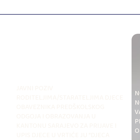
JAVNI POZIV
N
RODITELJIMA/STARATELJIMA DJECE
N
OBAVEZNIKA PREDŠKOLSKOG
V
ODGOJA I OBRAZOVANJA U
.
P
KANTONU SARAJEVO ZA PRIJAVE I
O
UPIS DJECE U VRTIĆE JU “DJECA