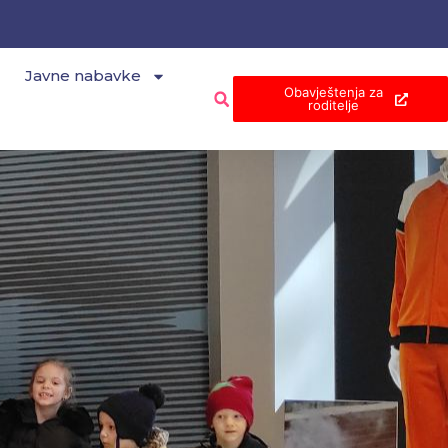
Javne nabavke
Obavještenja za
roditelje