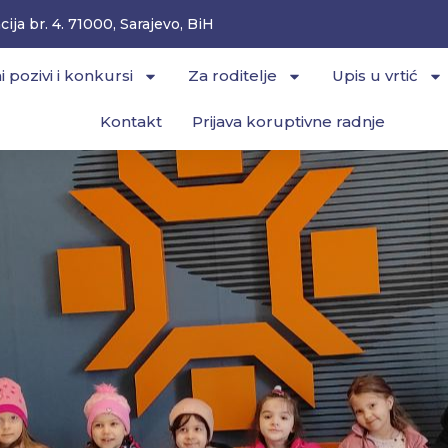
ija br. 4. 71000, Sarajevo, BiH
i pozivi i konkursi
Za roditelje
Upis u vrtić
Kontakt
Prijava koruptivne radnje