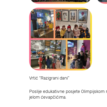
Vrtić “Razigrani dani”
Poslije edukativne posjete Olimpijskom m
jelom ćevapčićima.