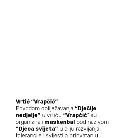
Vrtić “Vrapčić”
Povodom obilježavanja
“Dječije
nedjelje”
u vrtiću
“Vrapčić
” su
organizirali
maskenbal
pod nazivom
“Djeca svijeta”
u cilju razvijanja
tolerancije i svijesti o prihvatanju