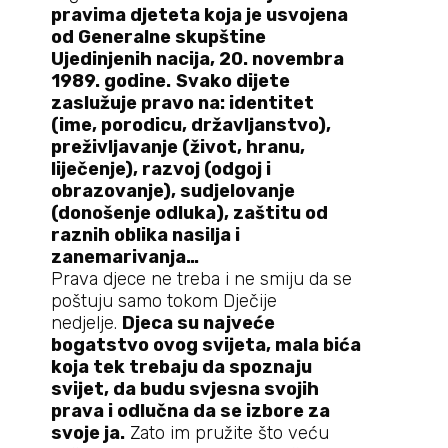
pravima djeteta koja je usvojena
od Generalne skupštine
Ujedinjenih nacija, 20. novembra
1989. godine.
Svako dijete
zaslužuje pravo na: identitet
(ime, porodicu, državljanstvo),
preživljavanje (život, hranu,
liječenje), razvoj (odgoj i
obrazovanje), sudjelovanje
(donošenje odluka), zaštitu od
raznih oblika nasilja i
zanemarivanja…
Prava djece ne treba i ne smiju da se
poštuju samo tokom Dječije
nedjelje.
Djeca su najveće
bogatstvo ovog svijeta, mala bića
koja tek trebaju da spoznaju
svijet, da budu svjesna svojih
prava i odlučna da se izbore za
svoje ja.
Zato im pružite što veću