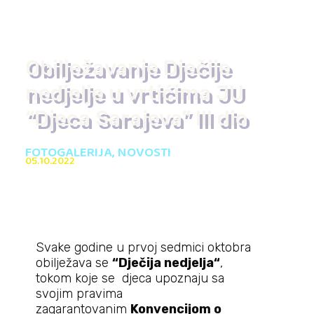
Obilježavanje Dječije
nedjelje u vrtićima JU
“Djeca Sarajeva” III dio
FOTOGALERIJA
,
NOVOSTI
05.10.2022
Svake godine u prvoj sedmici oktobra
obilježava se
“Dječija nedjelja“
,
tokom koje se djeca upoznaju sa
svojim pravima
zagarantovanim
Konvencijom o