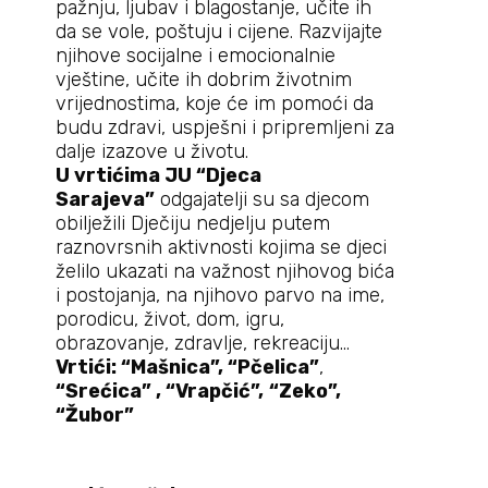
pažnju, ljubav i blagostanje, učite ih
da se vole, poštuju i cijene. Razvijajte
njihove socijalne i emocionalnie
vještine, učite ih dobrim životnim
vrijednostima, koje će im pomoći da
budu zdravi, uspješni i pripremljeni za
dalje izazove u životu.
U vrtićima JU “Djeca
Sarajeva”
odgajatelji su sa djecom
obilježili Dječiju nedjelju putem
raznovrsnih aktivnosti kojima se djeci
želilo ukazati na važnost njihovog bića
i postojanja, na njihovo parvo na ime,
porodicu, život, dom, igru,
obrazovanje, zdravlje, rekreaciju…
Vrtići: “Mašnica”,
“Pčelica”
,
“Srećica” , “Vrapčić”,
“
Zeko”
,
“
Žubor”