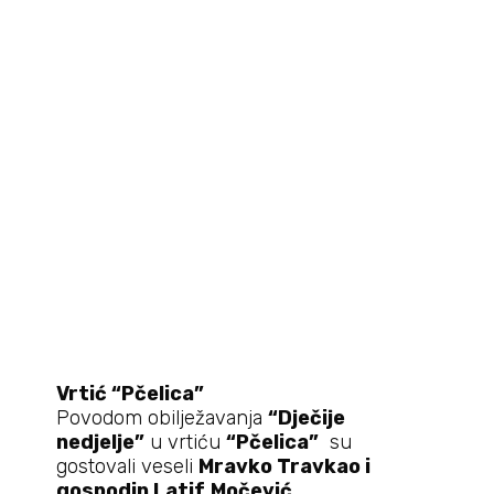
Vrtić “Pčelica”
Povodom obilježavanja
“Dječije
nedjelje”
u vrtiću
“Pčelica”
su
gostovali veseli
Mravko Travkao i
gospodin Latif
Močević
.