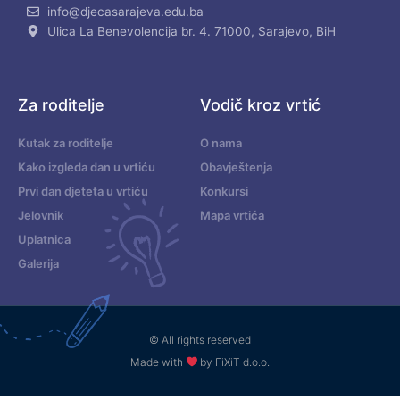
info@djecasarajeva.edu.ba
Ulica La Benevolencija br. 4. 71000, Sarajevo, BiH
Za roditelje
Vodič kroz vrtić
Kutak za roditelje
O nama
Kako izgleda dan u vrtiću
Obavještenja
Prvi dan djeteta u vrtiću
Konkursi
Jelovnik
Mapa vrtića
Uplatnica
Galerija
© All rights reserved
Made with
by FiXiT d.o.o.