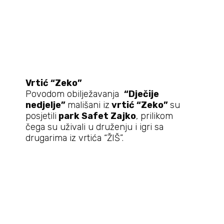
Vrtić “
Zeko”
Povodom obilježavanja
“Dječije
nedjelje”
mališani iz
vrtić “Zeko”
su
posjetili
park Safet Zajko
, prilikom
čega su uživali u druženju i igri sa
drugarima iz vrtića “ŽIŠ”.