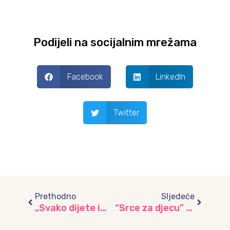
Podijeli na socijalnim mrežama
Facebook
LinkedIn
Twitter
Prev
Next
Prethodno
Sljedeće
„Svako dijete ima pravo da bude sretno i zdravo“ – humanitarna art radionica
“Srce za djecu” – humanitarni bazar u vrtiću “Mašnica”