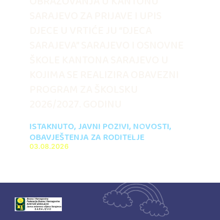
OBRAZOVANJA U KANTONU
SARAJEVO ZA PRIJAVE I UPIS
DJECE U VRTIĆE JU “DJECA
SARAJEVA” SARAJEVO I OSNOVNE
ŠKOLE KANTONA SARAJEVO U
KOJIMA SE REALIZIRA OBAVEZNI
PROGRAM ZA ŠKOLSKU
2026/2027. GODINU
ISTAKNUTO
,
JAVNI POZIVI
,
NOVOSTI
,
OBAVJEŠTENJA ZA RODITELJE
03.08.2026