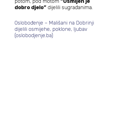
potom, pod motom
”Osmijeh je
dobro djelo”
dijelili sugrađanima.
Oslobođenje – Mališani na Dobrinji
dijelili osmijehe, poklone, ljubav
(oslobodjenje.ba)