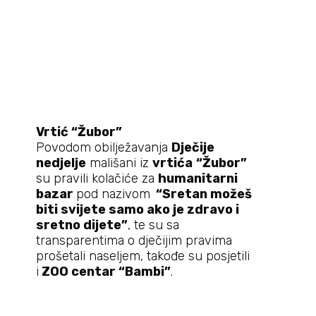
Vrtić “
Žubor”
Povodom obilježavanja
Dječije
nedjelje
mališani iz
vrtića
“
Žubor”
su pravili kolačiće za
humanitarni
bazar
pod nazivom
“Sretan možeš
biti svijete samo ako je zdravo i
sretno dijete”
, te su sa
transparentima o dječijim pravima
prošetali naseljem, takođe su posjetili
i
ZOO centar “Bambi”
.