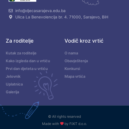
info@djecasarajeva.edu.ba
Ulica La Benevolencija br. 4. 71000, Sarajevo, BiH
Za roditelje
Vodič kroz vrtić
Kutak za roditelje
O nama
Kako izgleda dan u vrtiću
Obavještenja
Prvi dan djeteta u vrtiću
Konkursi
Jelovnik
Mapa vrtića
Uplatnica
Galerija
© All rights reserved
Made with
by FiXiT d.o.o.