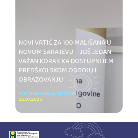
NOVI VRTIĆ ZA 100 MALIŠANA U
NOVOM SARAJEVU – JOŠ JEDAN
VAŽAN KORAK KA DOSTUPNIJEM
PREDŠKOLSKOM ODGOJU I
OBRAZOVANJU
FOTOGALERIJA
,
NOVOSTI
22.07.2026