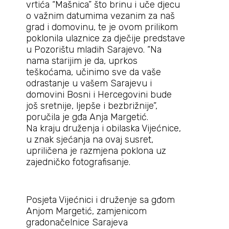
vrtića “Mašnica” što brinu i uče djecu
o važnim datumima vezanim za naš
grad i domovinu, te je ovom prilikom
poklonila ulaznice za dječije predstave
u Pozorištu mladih Sarajevo. “Na
nama starijim je da, uprkos
teškoćama, učinimo sve da vaše
odrastanje u vašem Sarajevu i
domovini Bosni i Hercegovini bude
još sretnije, ljepše i bezbrižnije”,
poručila je gđa Anja Margetić.
Na kraju druženja i obilaska Vijećnice,
u znak sjećanja na ovaj susret,
upriličena je razmjena poklona uz
zajedničko fotografisanje.
Posjeta Vijećnici i druženje sa gđom
Anjom Margetić, zamjenicom
gradonačelnice Sarajeva