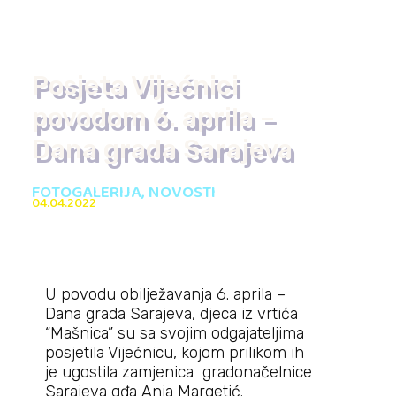
Posjeta Vijećnici
povodom 6. aprila –
Dana grada Sarajeva
FOTOGALERIJA
,
NOVOSTI
04.04.2022
U povodu obilježavanja 6. aprila –
Dana grada Sarajeva, djeca iz vrtića
“Mašnica” su sa svojim odgajateljima
posjetila Vijećnicu, kojom prilikom ih
je ugostila zamjenica gradonačelnice
Sarajeva gđa Anja Margetić.