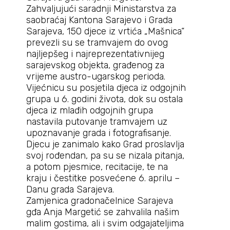
Zahvaljujući saradnji Ministarstva za
saobraćaj Kantona Sarajevo i Grada
Sarajeva, 150 djece iz vrtića „Mašnica“
prevezli su se tramvajem do ovog
najljepšeg i najreprezentativnijeg
sarajevskog objekta, građenog za
vrijeme austro-ugarskog perioda.
Vijećnicu su posjetila djeca iz odgojnih
grupa u 6. godini života, dok su ostala
djeca iz mlađih odgojnih grupa
nastavila putovanje tramvajem uz
upoznavanje grada i fotografisanje.
Djecu je zanimalo kako Grad proslavlja
svoj rođendan, pa su se nizala pitanja,
a potom pjesmice, recitacije, te na
kraju i čestitke posvećene 6. aprilu –
Danu grada Sarajeva.
Zamjenica gradonačelnice Sarajeva
gđa Anja Margetić se zahvalila našim
malim gostima, ali i svim odgajateljima