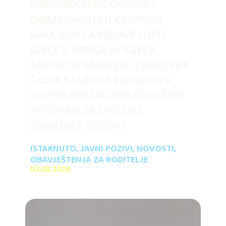
PREDŠKOLSKOG ODGOJA I
OBRAZOVANJA U KANTONU
SARAJEVO ZA PRIJAVE I UPIS
DJECE U VRTIĆE JU “DJECA
SARAJEVA” SARAJEVO I OSNOVNE
ŠKOLE KANTONA SARAJEVO U
KOJIMA SE REALIZIRA OBAVEZNI
PROGRAM ZA ŠKOLSKU
2026/2027. GODINU
ISTAKNUTO
,
JAVNI POZIVI
,
NOVOSTI
,
OBAVJEŠTENJA ZA RODITELJE
03.08.2026