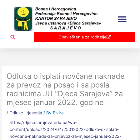
Skip
to
content
Obavještenja za roditelje
Odluka o isplati novčane naknade
za prevoz na posao i sa posla
radnicima JU “Djeca Sarajeva” za
mjesec januar 2022. godine
/
Odluke i rjesenja
/ By
Elvira
https://djecasarajeva.edu.ba/wp-
content/uploads/2024/04/25012022-Odluka-o-isplati-
novcane-naknade-za-prijevoz-za-mjesec-januar-2022-