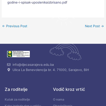
godine-i-spisak-uposlenikaizbrisano.pdf
←
Previous Post
Next Post
→
info@djecasarajeva.edu.ba
Ulica La Benevolencija br. 4. 71000, Sarajevo, BiH
Za roditelje
Vodič kroz vrtić
Kutak za roditelje
O nama
Kako izgleda dan u vrtiću
Obavještenja