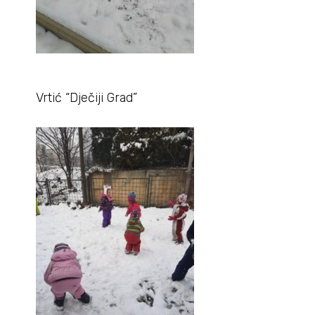
Vrtić “Dječiji Grad”