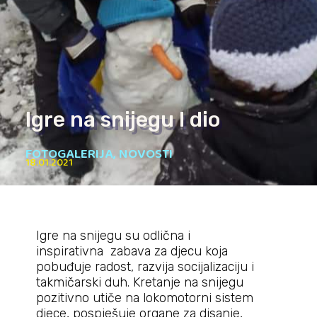
Igre na snijegu I dio
FOTOGALERIJA
,
NOVOSTI
18.01.2021
Igre na snijegu su odlična i
inspirativna zabava za djecu koja
pobuđuje radost, razvija socijalizaciju i
takmičarski duh. Kretanje na snijegu
pozitivno utiče na lokomotorni sistem
djece, pospješuje organe za disanje,