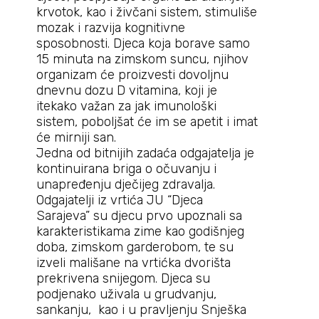
krvotok, kao i živčani sistem, stimuliše
mozak i razvija kognitivne
sposobnosti. Djeca koja borave samo
15 minuta na zimskom suncu, njihov
organizam će proizvesti dovoljnu
dnevnu dozu D vitamina, koji je
itekako važan za jak imunološki
sistem, poboljšat će im se apetit i imat
će mirniji san.
Jedna od bitnijih zadaća odgajatelja je
kontinuirana briga o očuvanju i
unapređenju dječijeg zdravalja.
Odgajatelji iz vrtića JU “Djeca
Sarajeva” su djecu prvo upoznali sa
karakteristikama zime kao godišnjeg
doba, zimskom garderobom, te su
izveli mališane na vrtićka dvorišta
prekrivena snijegom. Djeca su
podjenako uživala u grudvanju,
sankanju, kao i u pravljenju Snješka