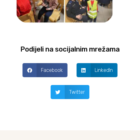
Podijeli na socijalnim mrežama
Facebook
LinkedIn
Twitter
Prev
Next