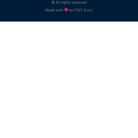
© All rights reserved
Made with
by FiXiT d.o.o.