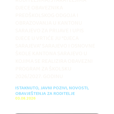
RODITELJIMA/STARATELJIMA
DJECE OBAVEZNIKA
PREDŠKOLSKOG ODGOJA I
OBRAZOVANJA U KANTONU
SARAJEVO ZA PRIJAVE I UPIS
DJECE U VRTIĆE JU “DJECA
SARAJEVA” SARAJEVO I OSNOVNE
ŠKOLE KANTONA SARAJEVO U
KOJIMA SE REALIZIRA OBAVEZNI
PROGRAM ZA ŠKOLSKU
2026/2027. GODINU
ISTAKNUTO
,
JAVNI POZIVI
,
NOVOSTI
,
OBAVJEŠTENJA ZA RODITELJE
03.08.2026