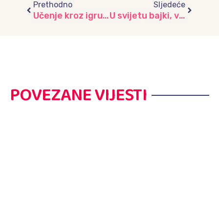
Prethodno
Sljedeće
Učenje kroz igru – otkrivanje Planete Zemlje u vrtiću“Vjeverica”
U svijetu bajki, vrtić “Bulbuli”
POVEZANE VIJESTI