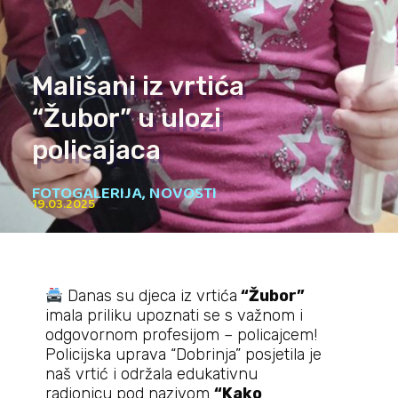
Mališani iz vrtića
“Žubor” u ulozi
policajaca
FOTOGALERIJA
,
NOVOSTI
19.03.2025
Danas su djeca iz vrtića
“Žubor”
imala priliku upoznati se s važnom i
odgovornom profesijom – policajcem!
Policijska uprava “Dobrinja” posjetila je
naš vrtić i održala edukativnu
radionicu pod nazivom
“Kako