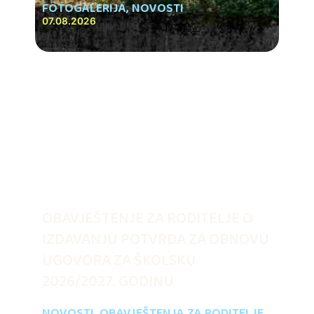
FOTOGALERIJA
,
NOVOSTI
07.08.2026
OBAVJEŠTENJE ZA RODITELJE O
IZDAVANJU POTVRDA ZA OBNOVU
UGOVORA ZA ŠKOLSKU
2026/2027. GODINU
NOVOSTI
,
OBAVJEŠTENJA ZA RODITELJE