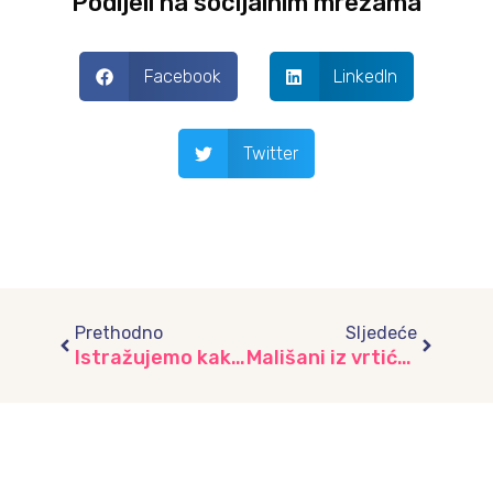
Podijeli na socijalnim mrežama
Facebook
LinkedIn
Twitter
Prev
Next
Prethodno
Sljedeće
Istražujemo kako se čuva zdravlje, vrtić “Vjeverica”
Mališani iz vrtića “Žubor” u ulozi policajaca