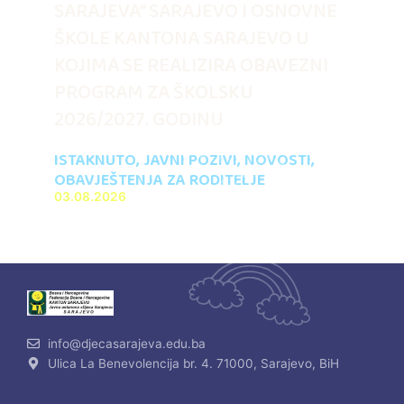
SARAJEVA” SARAJEVO I OSNOVNE
ŠKOLE KANTONA SARAJEVO U
KOJIMA SE REALIZIRA OBAVEZNI
PROGRAM ZA ŠKOLSKU
2026/2027. GODINU
ISTAKNUTO
,
JAVNI POZIVI
,
NOVOSTI
,
OBAVJEŠTENJA ZA RODITELJE
03.08.2026
info@djecasarajeva.edu.ba
Ulica La Benevolencija br. 4. 71000, Sarajevo, BiH