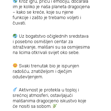
Kroz igru, priču i emociju, dočarala
im je koliko je naša planeta dragocjena
– kako se kreće, koje su njene
funkcije i zašto je trebamo voljeti i
čuvati.
Uz bogatstvo očiglednih sredstava
i posebno osmišljen centar za
istraživanje, mališani su sa osmijesima
na licima otkrivali svijet oko sebe.
Svaki trenutak bio je ispunjen
radošću, znatiželjom i dječjim
oduševljenjem.
Aktivnost je protekla u toploj i
srećnoj atmosferi, ostavljajući
mališanima dragocjeno iskustvo koje
će nositi sa sobom.