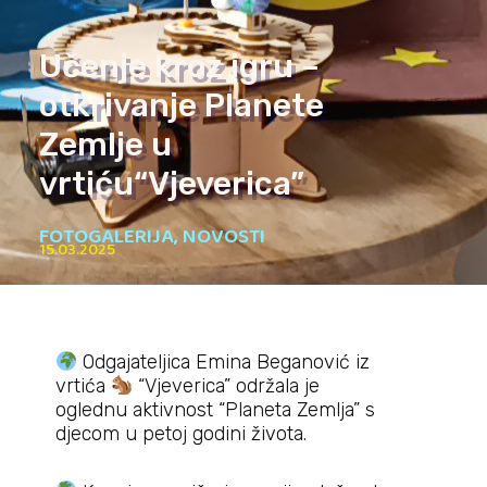
Učenje kroz igru –
otkrivanje Planete
Zemlje u
vrtiću“Vjeverica”
FOTOGALERIJA
,
NOVOSTI
15.03.2025
Odgajateljica Emina Beganović iz
vrtića
“Vjeverica” održala je
oglednu aktivnost “Planeta Zemlja” s
djecom u petoj godini života.