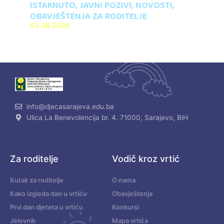
ISTAKNUTO
,
JAVNI POZIVI
,
NOVOSTI
,
OBAVJEŠTENJA ZA RODITELJE
03.08.2026
info@djecasarajeva.edu.ba
Ulica La Benevolencija br. 4. 71000, Sarajevo, BiH
Za roditelje
Vodič kroz vrtić
Kutak za roditelje
O nama
Kako izgleda dan u vrtiću
Obavještenja
Prvi dan djeteta u vrtiću
Konkursi
Jelovnik
Mapa vrtića