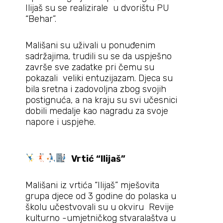
Ilijaš su se realizirale u dvorištu PU
“Behar”.
Mališani su uživali u ponuđenim
sadržajima, trudili su se da uspješno
završe sve zadatke pri čemu su
pokazali veliki entuzijazam. Djeca su
bila sretna i zadovoljna zbog svojih
postignuća, a na kraju su svi učesnici
dobili medalje kao nagradu za svoje
napore i uspjehe.
Vrtić “Ilijaš”
Mališani iz vrtića “Ilijaš” mješovita
grupa djece od 3 godine do polaska u
školu učestvovali su u okviru Revije
kulturno -umjetničkog stvaralaštva u