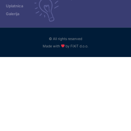
Uplatnica
Galerija
© All rights reserved
Made with
by FiXiT d.o.o.