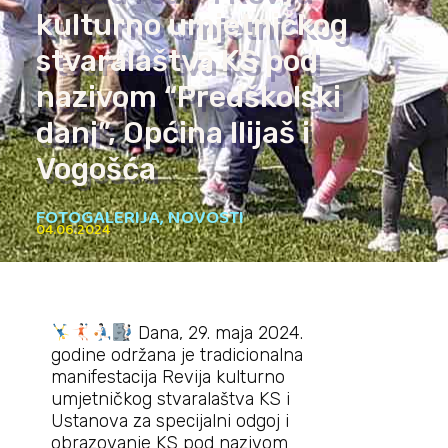
kulturno umjetničkog
stvaralaštva KS pod
nazivom “Predškolski
dani”, Općina Ilijaš i
Vogošća
FOTOGALERIJA
,
NOVOSTI
04.06.2024
Dana, 29. maja 2024.
godine održana je tradicionalna
manifestacija Revija kulturno
umjetničkog stvaralaštva KS i
Ustanova za specijalni odgoj i
obrazovanje KS pod nazivom