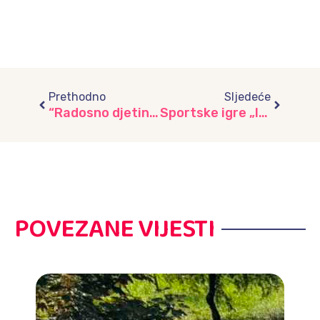
Prev
Next
Prethodno
Sljedeće
“Radosno djetinjstvo”: Revija kulturno umjetničkog stvaralaštva KS pod nazivom “Predškolski dani”, Općina Centar
Sportske igre „Igre nekad i sad“: Revija kulturno umjetničkog stvaralaštva KS pod nazivom “Predškolski dani”, Općina Ilidža
POVEZANE VIJESTI