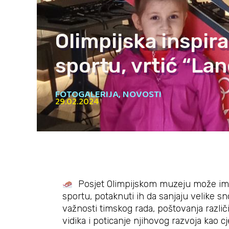
Olimpijska inspira
sportu, vrtić “Lan
FOTOGALERIJA
,
NOVOSTI
29.02.2024
Posjet Olimpijskom muzeju može imati
sportu, potaknuti ih da sanjaju velike sn
važnosti timskog rada, poštovanja različi
vidika i poticanje njihovog razvoja kao cj