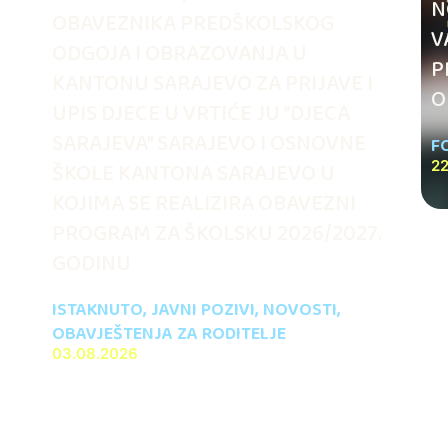
N
OBAVEZNIKA PREDŠKOLSKOG
V
ODGOJA I OBRAZOVANJA U
.
P
KANTONU SARAJEVO ZA PRIJAVE I
O
UPIS DJECE U VRTIĆE JU “DJECA
SARAJEVA” SARAJEVO I OSNOVNE
F
ŠKOLE KANTONA SARAJEVO U
22
KOJIMA SE REALIZIRA OBAVEZNI
PROGRAM ZA ŠKOLSKU 2026/2027.
GODINU
ISTAKNUTO
,
JAVNI POZIVI
,
NOVOSTI
,
OBAVJEŠTENJA ZA RODITELJE
03.08.2026