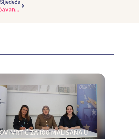
Sljedeće
Obrazovanjem do očuvanja identiteta: Podučavanje djece o domovini i obilježavanje 1. marta – Dana nezavisnosti Bosne i Hercegovine V dio
OVI VRTIĆ ZA 100 MALIŠANA U