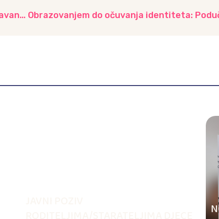
Obrazovanjem do očuvanja identiteta: Podučavanje djece o domovini i obilježavanje 1. marta – Dana nezavisnosti Bosne i Hercegovine IV dio
JAVNI POZIV
N
RODITELJIMA/STARATELJIMA DJECE