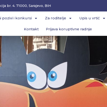
ija br. 4. 71000, Sarajevo, BiH
i pozivi i konkursi
Za roditelje
Upis u vrtić
Kontakt
Prijava koruptivne radnje