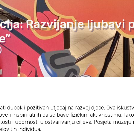
cija: Razvijanje ljubavi
e”
 dubok i pozitivan utjecaj na razvoj djece. Ova iskus
ove i inspirirati ih da se bave fizičkim aktivnostima. Ta
tosti i upornosti u ostvarivanju ciljeva. Posjeta muzeju 
elovitih individua.