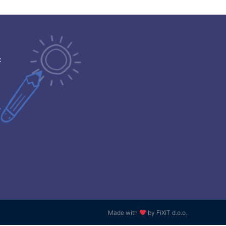
ć
Made with
by FiXiT d.o.o.