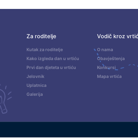
Za roditelje
Vodič kroz vrti
.
Kutak za roditelje
O nama
Kako izgleda dan u vrtiću
Obavještenja
Prvi dan djeteta u vrtiću
Konkursi
Jelovnik
Mapa vrtića
Uplatnica
Galerija