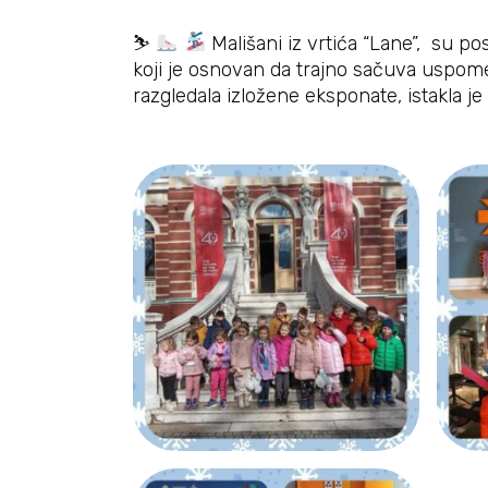
⛷
Mališani iz vrtića “Lane”, su po
koji je osnovan da trajno sačuva uspom
razgledala izložene eksponate, istakla je