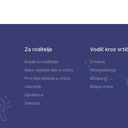
Za roditelje
Vodič kroz vrti
.
Kutak za roditelje
O nama
Kako izgleda dan u vrtiću
Obavještenja
Prvi dan djeteta u vrtiću
Konkursi
Jelovnik
Mapa vrtića
Uplatnica
Galerija