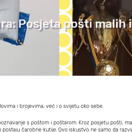
a: Posjeta pošti malih 
ovima i brojevima, već i o svijetu oko sebe.
znavanje s poštom i poštarom. Kroz posjetu pošti, mali 
eti postaju čarobne kutije. Ovo iskustvo ne samo da raz