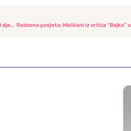
Božićna čarolija u vrtiću: Jelka, ukrasi, kolači i dječiji ples, vrtić “Mašnica”