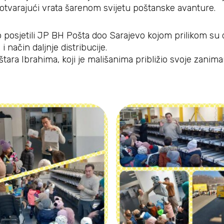
, otvarajući vrata šarenom svijetu poštanske avanture.
posjetili JP BH Pošta doo Sarajevo kojom prilikom su dj
i način daljnje distribucije.
ara Ibrahima, koji je mališanima približio svoje zanimanj