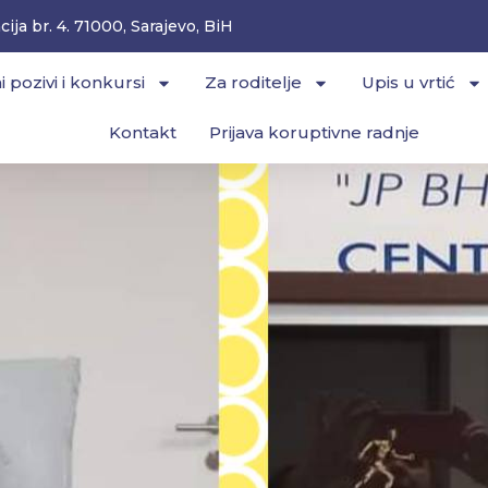
ija br. 4. 71000, Sarajevo, BiH
i pozivi i konkursi
Za roditelje
Upis u vrtić
Kontakt
Prijava koruptivne radnje