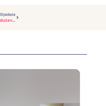
Next
Sljedeće
Radosna posjeta: Mališani iz vrtića “Bajka” oduševili načelnika Općine Stari Grad