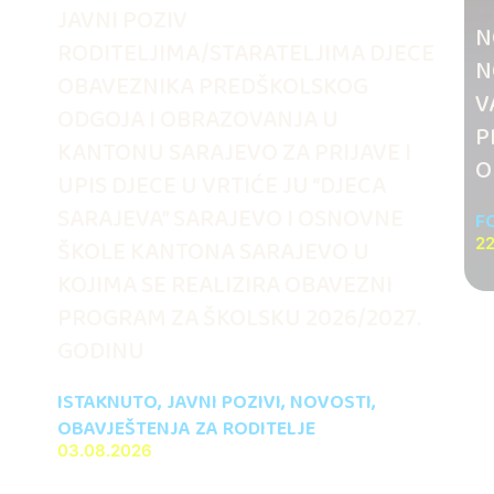
JAVNI POZIV
N
RODITELJIMA/STARATELJIMA DJECE
N
OBAVEZNIKA PREDŠKOLSKOG
V
ODGOJA I OBRAZOVANJA U
.
P
KANTONU SARAJEVO ZA PRIJAVE I
O
UPIS DJECE U VRTIĆE JU “DJECA
SARAJEVA” SARAJEVO I OSNOVNE
F
ŠKOLE KANTONA SARAJEVO U
22
KOJIMA SE REALIZIRA OBAVEZNI
PROGRAM ZA ŠKOLSKU 2026/2027.
GODINU
ISTAKNUTO
,
JAVNI POZIVI
,
NOVOSTI
,
OBAVJEŠTENJA ZA RODITELJE
03.08.2026