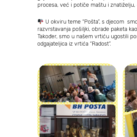
procesa, već i potiče maštu i znatiželju
U okviru teme “Pošta”, s djecom smo 
razvrstavanja pošiljki, obrade paketa kao 
Također, smo u našem vrtiću ugostili pošt
odgajateljica iz vrtića “Radost”.