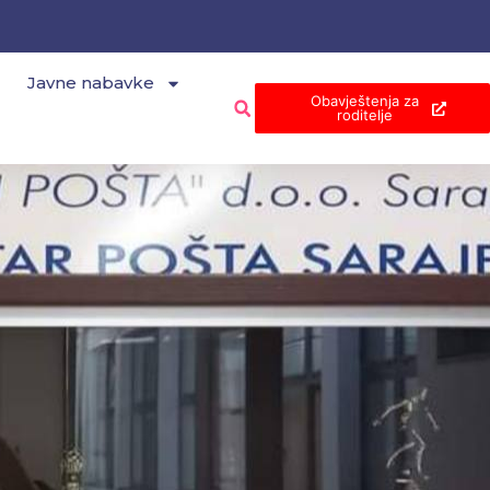
Javne nabavke
Obavještenja za
roditelje