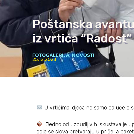
Poštanska avantur
iz vrtića “Radost”
FOTOGALERIJA
,
NOVOSTI
25.12.2023
U vrtićima, djeca ne samo da uče o sl
Jedno od uzbudljivih iskustava je upo
gdje se slova pretvaraju u priče, a pak