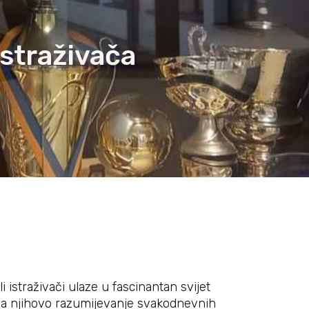
istraživača
istraživači ulaze u fascinantan svijet
vija njihovo razumijevanje svakodnevnih