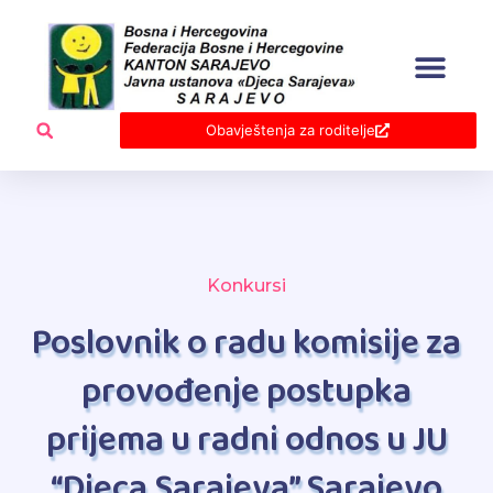
Skip
to
content
Obavještenja za roditelje
Konkursi
Poslovnik o radu komisije za
provođenje postupka
prijema u radni odnos u JU
“Djeca Sarajeva” Sarajevo