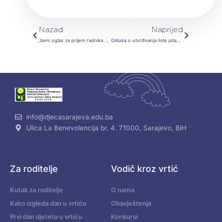
Prev
Next
Nazad
Naprijed
Javni oglas za prijem radnika na određeno vrijeme 02-01-985/23
Odluka o utvrđivanja liste pitanja za pismeni i usmeni ispit i literature iz oblasti iz koje će se polagati
info@djecasarajeva.edu.ba
Ulica La Benevolencija br. 4. 71000, Sarajevo, BiH
Za roditelje
Vodič kroz vrtić
Kutak za roditelje
O nama
Kako izgleda dan u vrtiću
Obavještenja
Prvi dan djeteta u vrtiću
Konkursi