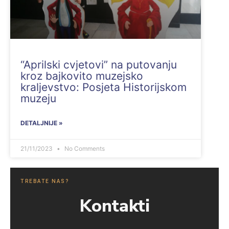
“Aprilski cvjetovi” na putovanju
kroz bajkovito muzejsko
kraljevstvo: Posjeta Historijskom
muzeju
DETALJNIJE »
21/11/2023
No Comments
TREBATE NAS?
Kontakti