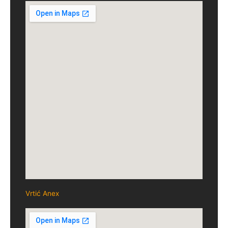
Vrtić Anex