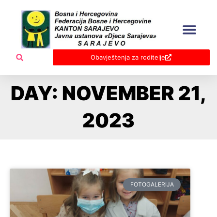
Skip
to
content
Obavještenja za roditelje
DAY: NOVEMBER 21,
2023
FOTOGALERIJA