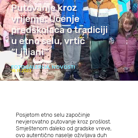
Putovanje kroz
vrijeme: Učenje
predškolaca o tradiciji
u etno selu, vrtić
“Ljiljani”
FOTOGALERIJA
,
NOVOSTI
16.11.2023
Posjetom etno selu započinje
nevjerovatno putovanje kroz prošlost.
Smještenom daleko od gradske vreve,
ovo autentično naselje oživljava duh