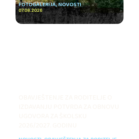
FOTOGALERIJA
,
NOVOSTI
07.08.2026
OBAVJEŠTENJE ZA RODITELJE O
IZDAVANJU POTVRDA ZA OBNOVU
UGOVORA ZA ŠKOLSKU
2026/2027. GODINU