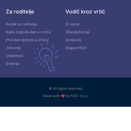
Za roditelje
Vodič kroz vrtić
Kutak za roditelje
O nama
Kako izgleda dan u vrtiću
Obavještenja
Prvi dan djeteta u vrtiću
Konkursi
Jelovnik
Mapa vrtića
Uplatnica
Galerija
© All rights reserved
Made with
by FiXiT d.o.o.