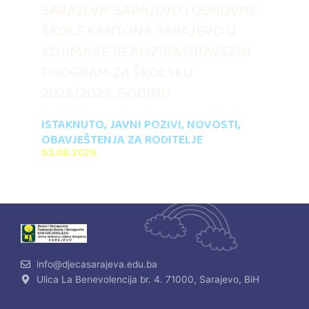
SARAJEVA” SARAJEVO I OSNOVNE
ŠKOLE KANTONA SARAJEVO U
KOJIMA SE REALIZIRA OBAVEZNI
PROGRAM ZA ŠKOLSKU
2026/2027. GODINU
ISTAKNUTO
,
JAVNI POZIVI
,
NOVOSTI
,
OBAVJEŠTENJA ZA RODITELJE
03.08.2026
info@djecasarajeva.edu.ba
Ulica La Benevolencija br. 4. 71000, Sarajevo, BiH