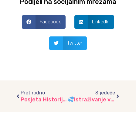
Podijeli na socijalnim mrežama
Facebook
LinkedIn
Twitter
Prev
Next
Prethodno
Sljedeće
Posjeta Historijskom muzeju Bosne i Hercegovine, vrtić “Leptirić
Istraživanje vode: Djeca iz vrtića “Mašnica” posjetila izvorište Bačevo i javne česme Grbavice