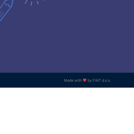
Made with
by FiXiT d.o.o.