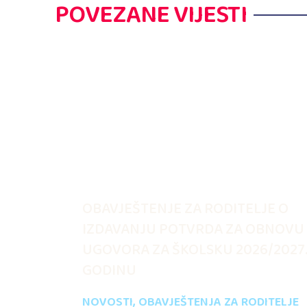
POVEZANE VIJESTI
OBAVJEŠTENJE ZA RODITELJE O
IZDAVANJU POTVRDA ZA OBNOVU
UGOVORA ZA ŠKOLSKU 2026/2027
GODINU
NOVOSTI
,
OBAVJEŠTENJA ZA RODITELJE