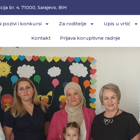
ija br. 4. 71000, Sarajevo, BiH
i pozivi i konkursi
Za roditelje
Upis u vrtić
Kontakt
Prijava koruptivne radnje