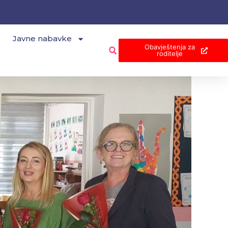
Javne nabavke
Obavještenja za
roditelje