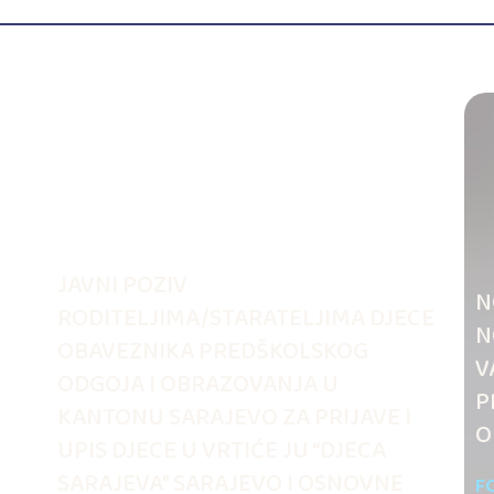
JAVNI POZIV
N
RODITELJIMA/STARATELJIMA DJECE
N
OBAVEZNIKA PREDŠKOLSKOG
V
ODGOJA I OBRAZOVANJA U
.
P
KANTONU SARAJEVO ZA PRIJAVE I
O
UPIS DJECE U VRTIĆE JU “DJECA
SARAJEVA” SARAJEVO I OSNOVNE
F