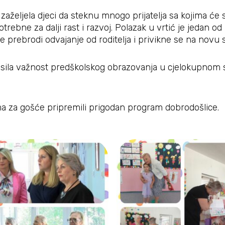
zaželjela djeci da steknu mnogo prijatelja sa kojima će se 
otrebne za dalji rast i razvoj. Polazak u vrtić je jedan od
 prebrodi odvajanje od roditelja i privikne se na novu 
lasila važnost predškolskog obrazovanja u cjelokupnom 
ama za gošće pripremili prigodan program dobrodošlice.