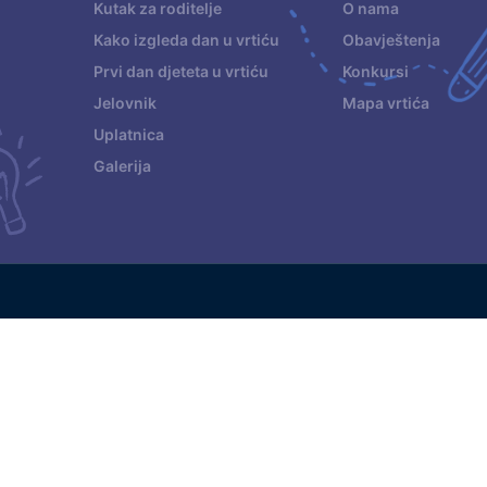
Kutak za roditelje
O nama
Kako izgleda dan u vrtiću
Obavještenja
Prvi dan djeteta u vrtiću
Konkursi
Jelovnik
Mapa vrtića
Uplatnica
Galerija