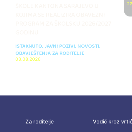
ŠKOLE KANTONA SARAJEVO U
22
KOJIMA SE REALIZIRA OBAVEZNI
PROGRAM ZA ŠKOLSKU 2026/2027.
GODINU
ISTAKNUTO
,
JAVNI POZIVI
,
NOVOSTI
,
OBAVJEŠTENJA ZA RODITELJE
03.08.2026
Za roditelje
Vodič kroz vrti
.