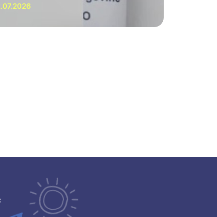
.07.2026
ć