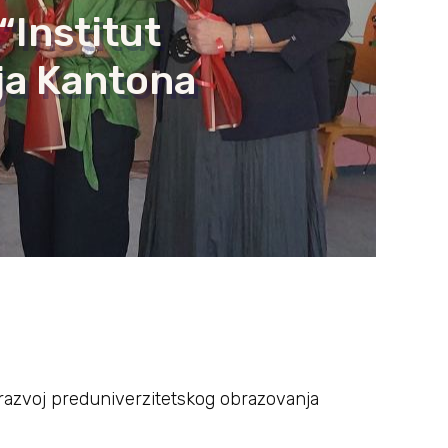
“Institut
ja Kantona
a razvoj preduniverzitetskog obrazovanja