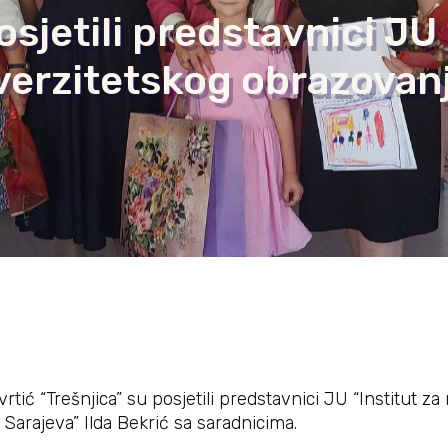
osjetili predstavnici JU 
iverzitetskog obrazovan
ić “Trešnjica” su posjetili predstavnici JU “Institut z
 Sarajeva” Ilda Bekrić sa saradnicima.