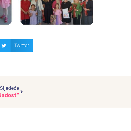
Twitter
Next
Sljedeće
„Radost“