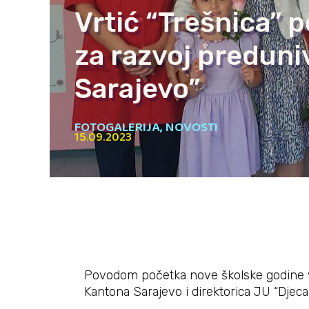
Vrtić “Trešnica” p
za razvoj predun
Sarajevo”
FOTOGALERIJA
,
NOVOSTI
15.09.2023
Povodom početka nove školske godine vrt
Kantona Sarajevo i direktorica JU “Djeca