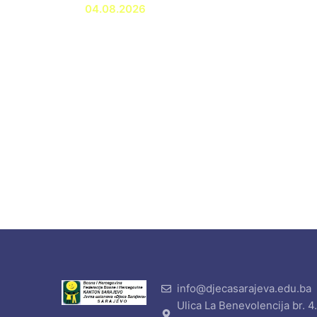
04.08.2026
info@djecasarajeva.edu.ba
Ulica La Benevolencija br. 4