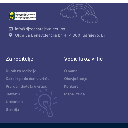
info@djecasarajeva.edu.ba
Ulica La Benevolencija br. 4. 71000, Sarajevo, BiH
Za roditelje
Vodič kroz vrtić
Kutak za roditelje
O nama
Kako izgleda dan u vrtiću
Obavještenja
Prvi dan djeteta u vrtiću
Konkursi
Jelovnik
Mapa vrtića
Uplatnica
Galerija