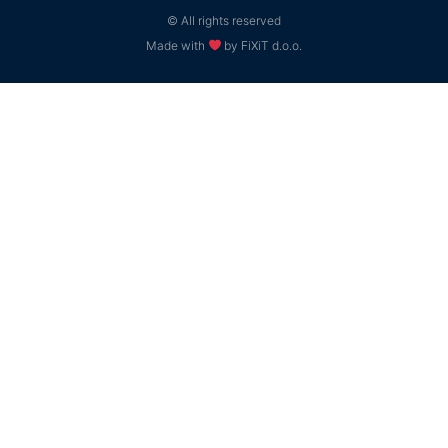
© All rights reserved
Made with
by FiXiT d.o.o.