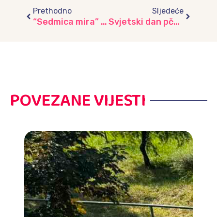
Prethodno
Sljedeće
“Sedmica mira” i promovisanje moralnih vrijednosti putem druženja djece iz vrtića i škole “Umihana Čuvidina”
Svjetski dan pčela – 20. maj, vrtić “Lužani
POVEZANE VIJESTI