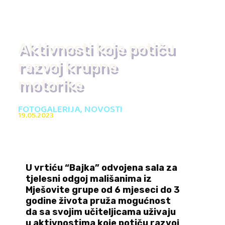
Aktivnosti koje potiču
razvoj krupne
motorike
FOTOGALERIJA
,
NOVOSTI
19.05.2023
U vrtiću “Bajka” odvojena sala za
tjelesni odgoj mališanima iz
Mješovite grupe od 6 mjeseci do 3
godine života pruža mogućnost
da sa svojim učiteljicama uživaju
u aktivnostima koje potiču razvoj