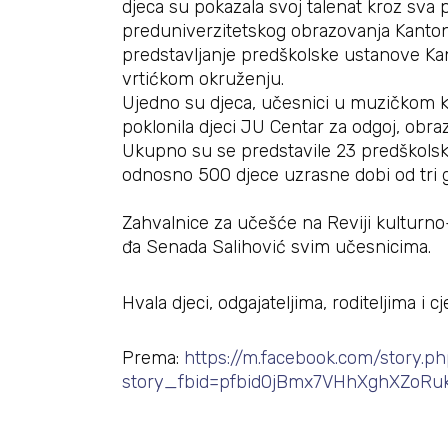
djeca su pokazala svoj talenat kroz sva p
preduniverzitetskog obrazovanja Kantona
predstavljanje predškolske ustanove Kanto
vrtićkom okruženju.
Ujedno su djeca, učesnici u muzičkom k
poklonila djeci JU Centar za odgoj, obrazo
Ukupno su se predstavile 23 predškolske
odnosno 500 djece uzrasne dobi od tri g
Zahvalnice za učešće na Reviji kulturno
đa Senada Salihović svim učesnicima.
Hvala djeci, odgajateljima, roditeljima i 
Prema:
https://m.facebook.com/story.p
story_fbid=pfbid0jBmx7VHhXghXZoR