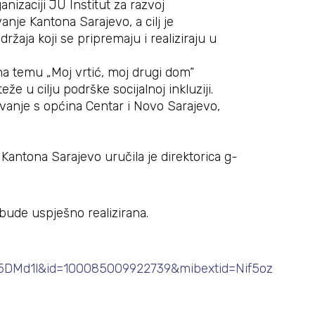
nizaciji JU Institut za razvoj
nje Kantona Sarajevo, a cilj je
ržaja koji se pripremaju i realiziraju u
a temu „Moj vrtić, moj drugi dom“
že u cilju podrške socijalnoj inkluziji.
ovanje s općina Centar i Novo Sarajevo,
Kantona Sarajevo uručila je direktorica g-
a bude uspješno realizirana.
DMd1l&id=100085009922739&mibextid=Nif5oz