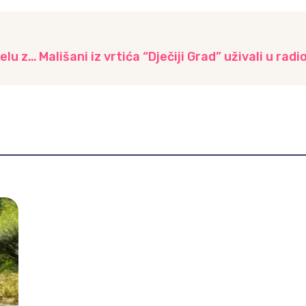
Sportska dječija manifestacija “U zdravom tijelu zdrav duh”, Kulturno-sportski centar “Amel Bećković” u Vogošći