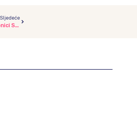
Next
Sljedeće
Mališani iz vrtića “Dječiji Grad” uživali u radionici Sound Journey