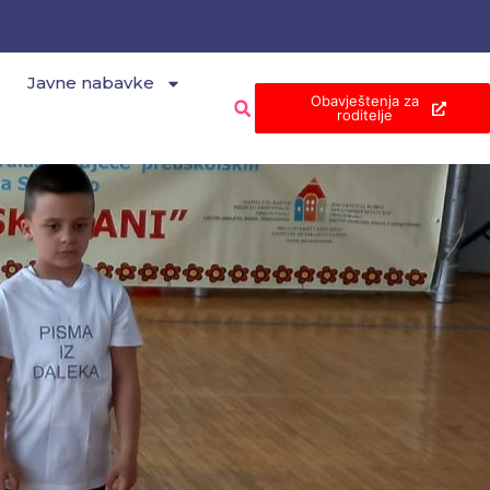
Javne nabavke
Obavještenja za
roditelje