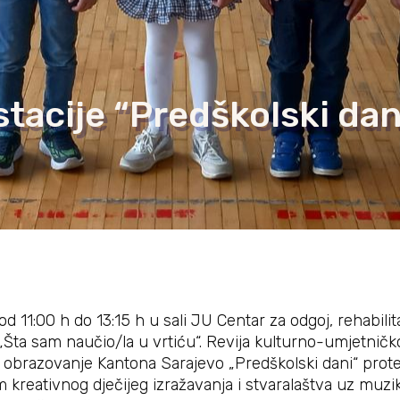
tacije “Predškolski dan
d 11:00 h do 13:15 h u sali JU Centar za odgoj, rehabili
„Šta sam naučio/la u vrtiću“. Revija kulturno-umjetničk
 i obrazovanje Kantona Sarajevo „Predškolski dani“ prot
reativnog dječijeg izražavanja i stvaralaštva uz muziku, 