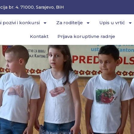
ija br. 4. 71000, Sarajevo, BiH
i pozivi i konkursi
Za roditelje
Upis u vrtić
Kontakt
Prijava koruptivne radnje