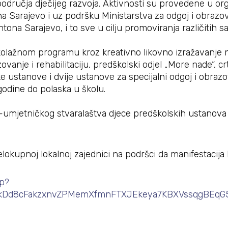
odručja dječijeg razvoja. Aktivnosti su provedene u orga
 Sarajevo i uz podršku Ministarstva za odgoj i obrazova
na Sarajevo, i to sve u cilju promoviranja različitih sad
olažnom programu kroz kreativno likovno izražavanje n
vanje i rehabilitaciju, predškolski odjel „More nade“, crte
 ustanove i dvije ustanove za specijalni odgoj i obraz
odine do polaska u školu.
-umjetničkog stvaralaštva djece predškolskih ustanova 
cjelokupnoj lokalnoj zajednici na podršci da manifestacij
hp?
ukDd8cFakzxnvZPMemXfmnFTXJEkeya7KBXVssqgBEqG5