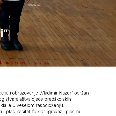
i”
taciju i obrazovanje „Vladimir Nazor“ održan
og stvaralaštva djece predškolskih
ekla je u veselom raspoloženju.
ples, recital, folklor, igrokaz i pjesmu,