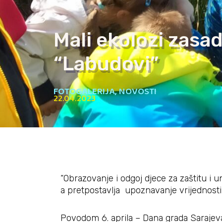
Mali ekolozi zasad
“Labudovi”
FOTOGALERIJA
,
NOVOSTI
22.04.2023
“Obrazovanje i odgoj djece za zaštitu i 
a pretpostavlja upoznavanje vrijednosti 
Povodom 6. aprila – Dana grada Sarajeva 