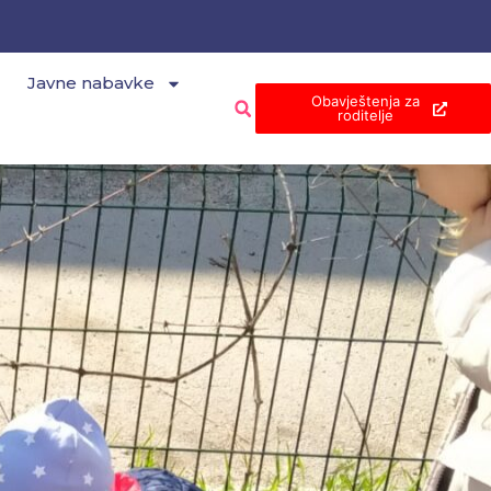
Javne nabavke
Obavještenja za
roditelje