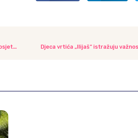
Policijski službenici PU Novi Grad Sarajevao posjetili vrtić “ŽIŠ”
Djeca vrtića „Ilijaš“ istražuju važno