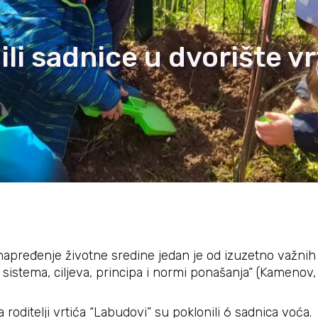
ili sadnice u dvorište vr
unapređenje životne sredine jedan je od izuzetno važnih
sistema, ciljeva, principa i normi ponašanja“ (Kamenov,
roditelji vrtića “Labudovi” su poklonili 6 sadnica voća.