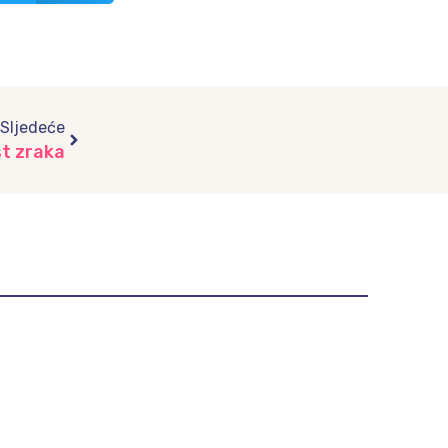
Next
Sljedeće
st zraka