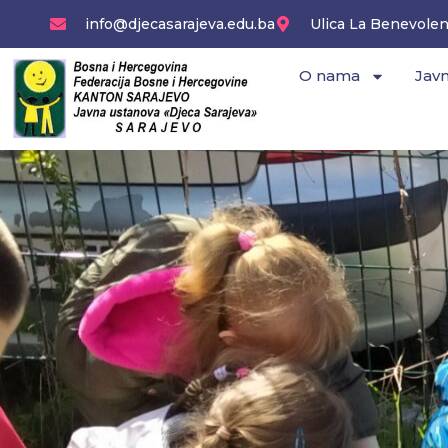
Skip
info@djecasarajeva.edu.ba
Ulica La Benevolenc
to
content
O nama
Javn