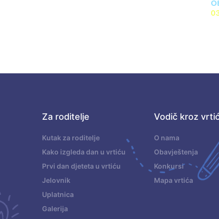
O
0
Za roditelje
Vodič kroz vrti
.
Kutak za roditelje
O nama
Kako izgleda dan u vrtiću
Obavještenja
Prvi dan djeteta u vrtiću
Konkursi
Jelovnik
Mapa vrtića
Uplatnica
Galerija