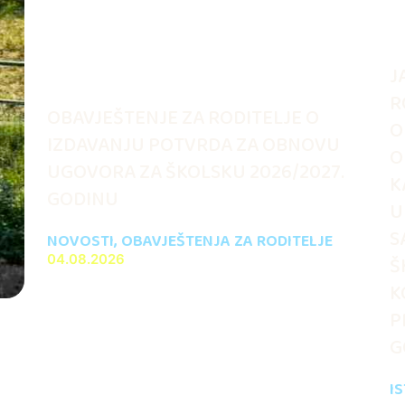
J
R
OBAVJEŠTENJE ZA RODITELJE O
O
IZDAVANJU POTVRDA ZA OBNOVU
O
UGOVORA ZA ŠKOLSKU 2026/2027.
K
GODINU
U
S
NOVOSTI
,
OBAVJEŠTENJA ZA RODITELJE
04.08.2026
Š
K
P
G
I