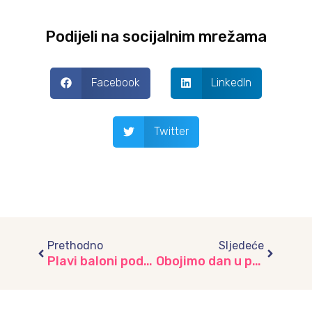
Podijeli na socijalnim mrežama
Facebook
LinkedIn
Twitter
Prev
Next
Prethodno
Sljedeće
Plavi baloni podrške za djecu s autizmom, vrtić “Biseri” i Predškolski odgoj “More Nade”
Obojimo dan u plavo! Znak podrške osobama iz autističnog spektra II dio