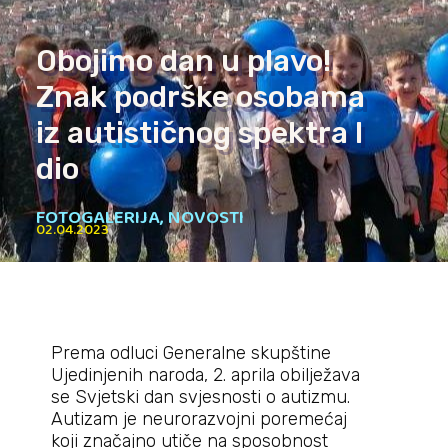
Obojimo dan u plavo!
Znak podrške osobama
iz autističnog spektra I
dio
FOTOGALERIJA
,
NOVOSTI
02.04.2023
Prema odluci Generalne skupštine
Ujedinjenih naroda, 2. aprila obilježava
se Svjetski dan svjesnosti o autizmu.
Autizam je neurorazvojni poremećaj
koji značajno utiče na sposobnost