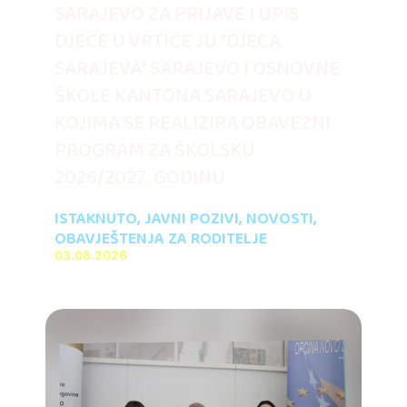
SARAJEVO ZA PRIJAVE I UPIS
DJECE U VRTIĆE JU “DJECA
SARAJEVA” SARAJEVO I OSNOVNE
ŠKOLE KANTONA SARAJEVO U
KOJIMA SE REALIZIRA OBAVEZNI
PROGRAM ZA ŠKOLSKU
2026/2027. GODINU
ISTAKNUTO
,
JAVNI POZIVI
,
NOVOSTI
,
OBAVJEŠTENJA ZA RODITELJE
03.08.2026