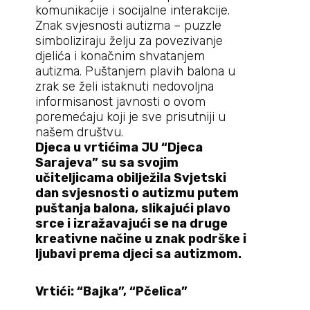
komunikacije i socijalne interakcije.
Znak svjesnosti autizma – puzzle
simboliziraju želju za povezivanje
djelića i konačnim shvatanjem
autizma. Puštanjem plavih balona u
zrak se želi istaknuti nedovoljna
informisanost javnosti o ovom
poremećaju koji je sve prisutniji u
našem društvu.
Djeca u vrtićima JU “Djeca
Sarajeva” su sa svojim
učiteljicama obilježila Svjetski
dan svjesnosti o autizmu putem
puštanja balona, slikajući plavo
srce i izražavajući se na druge
kreativne načine u znak podrške i
ljubavi prema djeci sa autizmom.
Vrtići: “Bajka”, “Pčelica”