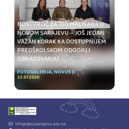
NOVI VRTIĆ ZA 100 MALIŠANA U
NOVOM SARAJEVU – JOŠ JEDAN
VAŽAN KORAK KA DOSTUPNIJEM
PREDŠKOLSKOM ODGOJU I
OBRAZOVANJU
FOTOGALERIJA
,
NOVOSTI
22.07.2026
info@djecasarajeva.edu.ba