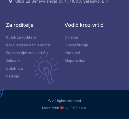
Ulica La Benevolencija br. 4. 71000, Sarajevo, BiH
Za roditelje
Vodič kroz vrtić
Kutak za roditelje
O nama
Kako izgleda dan u vrtiću
Obavještenja
Prvi dan djeteta u vrtiću
Konkursi
Jelovnik
Mapa vrtića
Uplatnica
Galerija
© All rights reserved
Made with
by FiXiT d.o.o.