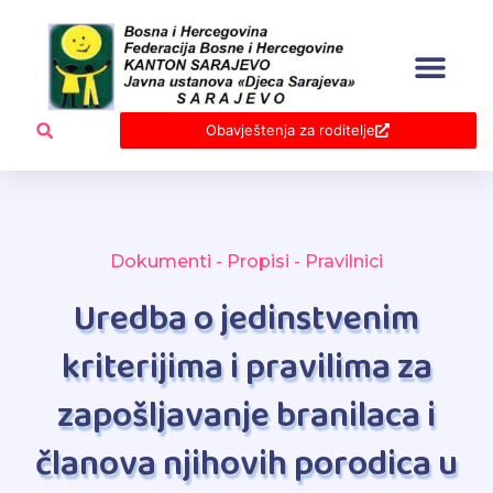
Skip
to
content
Obavještenja za roditelje
Dokumenti - Propisi - Pravilnici
Uredba o jedinstvenim
kriterijima i pravilima za
zapošljavanje branilaca i
članova njihovih porodica u