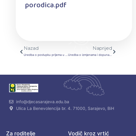
porodica.pdf
Prev
Next
Nazad
Naprijed
Uredba o postupku prijema u radni odnos u javnom sektoru na teritoriji KS Službene br. 19 od 10.5.2021. godine
Uredba o izmjenama i dopunama Uredbe o jedinstvenim kriterijima i pravima za zapošljavanje branilaca i članova njihovih porodica u institucijama u Kantonu Sarajevo izmjena 27_21
info@djecasarajeva.edu.ba
Ulica La Benevolencija br. 4. 71000, Sarajevo, BiH
Za roditelje
Vodič kroz vrtić