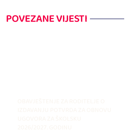
POVEZANE VIJESTI
OBAVJEŠTENJE ZA RODITELJE O
IZDAVANJU POTVRDA ZA OBNOVU
UGOVORA ZA ŠKOLSKU
2026/2027. GODINU