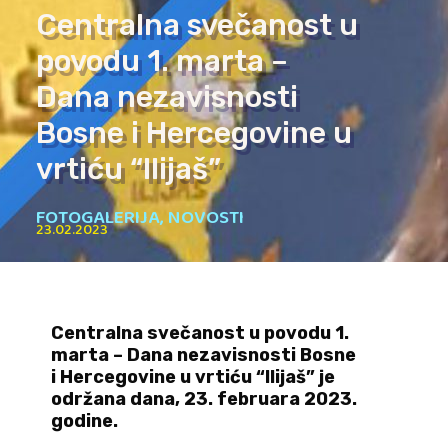
Centralna svečanost u
povodu 1. marta –
Dana nezavisnosti
Bosne i Hercegovine u
vrtiću “Ilijaš”
FOTOGALERIJA
,
NOVOSTI
23.02.2023
Centralna svečanost u povodu 1.
marta – Dana nezavisnosti Bosne
i Hercegovine u vrtiću “Ilijaš” je
održana dana, 23. februara 2023.
godine.