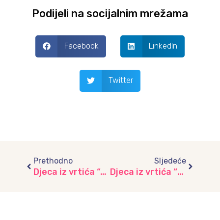
Podijeli na socijalnim mrežama
Facebook
LinkedIn
Twitter
Prev
Next
Prethodno
Sljedeće
Djeca iz vrtića “Aprilski cvjetovi” posjetili su Međunarodni aerodrom Sarajevo
Djeca iz vrtića “Bulbuli” uživali u aktivosti “Djeca i Snješko”