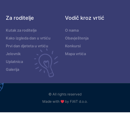
Za roditelje
Vodič kroz vrtić
Kutak za roditelje
O nama
Kako izgleda dan u vrtiću
Obavještenja
Prvi dan djeteta u vrtiću
Konkursi
Jelovnik
Mapa vrtića
Uplatnica
Galerija
© All rights reserved
Made with
by FiXiT d.o.o.