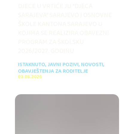
DJECE U VRTIĆE JU “DJECA
SARAJEVA” SARAJEVO I OSNOVNE
ŠKOLE KANTONA SARAJEVO U
KOJIMA SE REALIZIRA OBAVEZNI
PROGRAM ZA ŠKOLSKU
2026/2027. GODINU
ISTAKNUTO
,
JAVNI POZIVI
,
NOVOSTI
,
OBAVJEŠTENJA ZA RODITELJE
03.08.2026