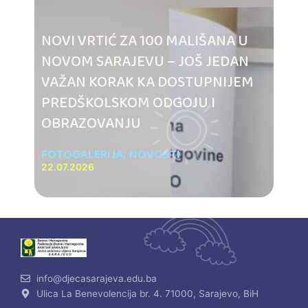
NOVI VRTIĆ ZA 100 MALIŠANA U
NOVOM SARAJEVU – JOŠ JEDAN
VAŽAN KORAK KA DOSTUPNIJEM
PREDŠKOLSKOM ODGOJU I
OBRAZOVANJU
FOTOGALERIJA
,
NOVOSTI
22.07.2026
info@djecasarajeva.edu.ba
Ulica La Benevolencija br. 4. 71000, Sarajevo, BiH