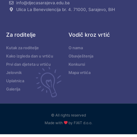
info@djecasarajeva.edu.ba
Ulica La Benevolencija br. 4. 71000, Sarajevo, BiH
Za roditelje
Vodič kroz vrtić
Kutak za roditelje
O nama
Kako izgleda dan u vrtiću
Obavještenja
Prvi dan djeteta u vrtiću
Konkursi
Jelovnik
Mapa vrtića
Uplatnica
Galerija
© All rights reserved
Made with
by FiXiT d.o.o.