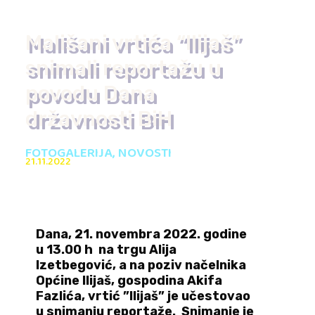
Mališani vrtića “Ilijaš”
snimali reportažu u
povodu Dana
državnosti BiH
FOTOGALERIJA
,
NOVOSTI
21.11.2022
Dana, 21. novembra 2022. godine
u 13.00 h na trgu Alija
Izetbegović, a na poziv načelnika
Općine Ilijaš, gospodina Akifa
Fazlića, vrtić ”Ilijaš” je učestovao
u snimanju reportaže. Snimanje je