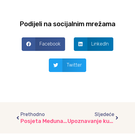
Podijeli na socijalnim mrežama
Facebook
LinkedIn
Twitter
Prev
Next
Prethodno
Sljedeće
Posjeta Međunarodnom aerodromu Sarajevo
Upoznavanje kulturno – historijskih zanamenitosti grada Sarajeva