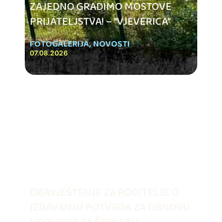
ZAJEDNO GRADIMO MOSTOVE
PRIJATELJSTVA! – “VJEVERICA”
FOTOGALERIJA
,
NOVOSTI
07.08.2026
OBAVJEŠTENJE ZA RODITELJE O
IZDAVANJU POTVRDA ZA OBNOVU