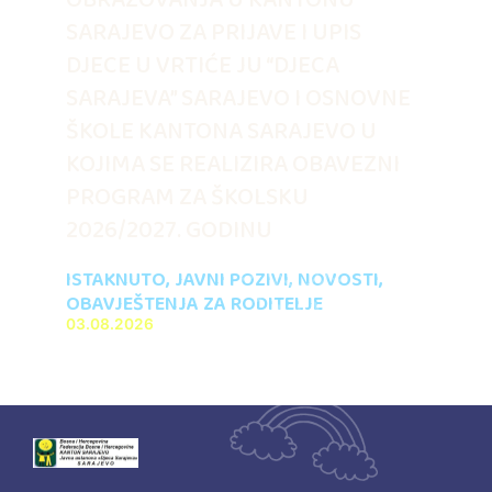
SARAJEVO ZA PRIJAVE I UPIS
DJECE U VRTIĆE JU “DJECA
SARAJEVA” SARAJEVO I OSNOVNE
ŠKOLE KANTONA SARAJEVO U
KOJIMA SE REALIZIRA OBAVEZNI
PROGRAM ZA ŠKOLSKU
2026/2027. GODINU
ISTAKNUTO
,
JAVNI POZIVI
,
NOVOSTI
,
OBAVJEŠTENJA ZA RODITELJE
03.08.2026