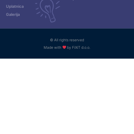
Uplatnica
Galerija
© All rights reserved
Made with
by FiXiT d.o.o.