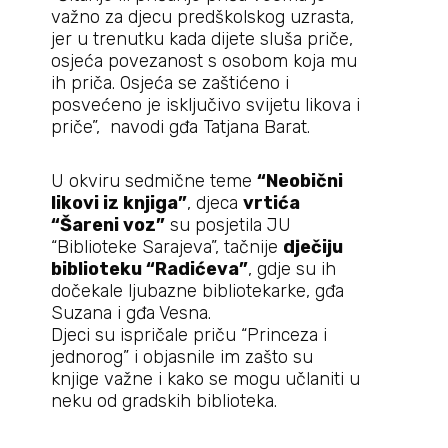
važno za djecu predškolskog uzrasta,
jer u trenutku kada dijete sluša priče,
osjeća povezanost s osobom koja mu
ih priča. Osjeća se zaštićeno i
posvećeno je isključivo svijetu likova i
priče”, navodi gđa Tatjana Barat.
U okviru sedmične teme
“Neobični
likovi iz knjiga”
, djeca
vrtića
“Šareni voz”
su posjetila JU
“Biblioteke Sarajeva”, tačnije
dječiju
biblioteku “Radićeva”
, gdje su ih
dočekale ljubazne bibliotekarke, gđa
Suzana i gđa Vesna.
Djeci su ispričale priču “Princeza i
jednorog” i objasnile im zašto su
knjige važne i kako se mogu učlaniti u
neku od gradskih biblioteka.