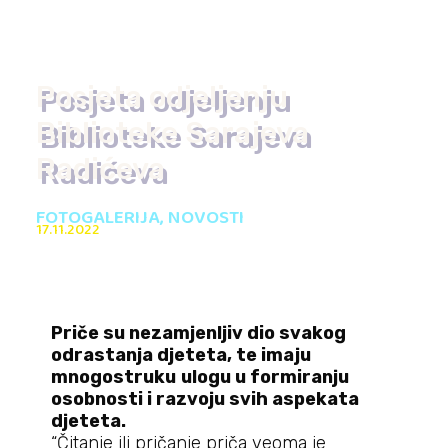
Posjeta odjeljenju
Biblioteke Sarajeva
Radićeva
FOTOGALERIJA
,
NOVOSTI
17.11.2022
Priče su nezamjenljiv dio svakog
odrastanja djeteta, te imaju
mnogostruku
ulogu u formiranju
osobnosti i razvoju svih aspekata
djeteta.
“Čitanje ili pričanje priča veoma je