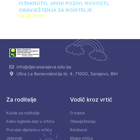
ISTAKNUTO
,
JAVNI POZIVI
,
NOVOSTI
,
OBAVJEŠTENJA ZA RODITELJE
03.08.2026
info@djecasarajeva.edu.ba
Ulica La Benevolencija br. 4. 71000, Sarajevo, BiH
Za roditelje
Vodič kroz vrtić
Kutak za roditelje
O nama
Kako izgleda dan u vrtiću
Obavještenja
Prvi dan djeteta u vrtiću
Konkursi
Jelovnik
Mapa vrtića