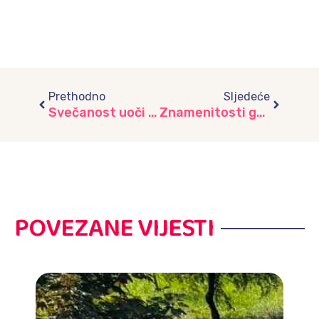
Prev
Next
Prethodno
Sljedeće
Svečanost uoči FIFA Svjetskog prvenstva: Ambasador Katara posjetio vrtić „Trešnjicu“
Znamenitosti grada Sarajeva
POVEZANE VIJESTI