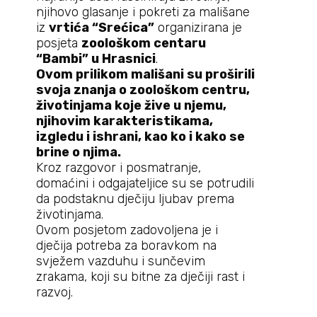
njihovo glasanje i pokreti za mališane
iz
vrtića “Srećica”
organizirana je
posjeta
zoološkom centaru
“Bambi” u Hrasnici
.
Ovom prilikom mališani su proširili
svoja znanja o zoološkom centru,
životinjama koje žive u njemu,
njihovim karakteristikama,
izgledu i ishrani, kao ko i kako se
brine o njima.
Kroz razgovor i posmatranje,
domaćini i odgajateljice su se potrudili
da podstaknu dječiju ljubav prema
životinjama.
Ovom posjetom zadovoljena je i
dječija potreba za boravkom na
svježem vazduhu i sunčevim
zrakama, koji su bitne za dječiji rast i
razvoj.