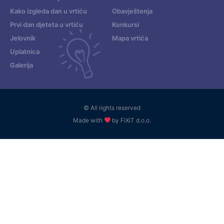
Kako izgleda dan u vrtiću
Obavještenja
Prvi dan djeteta u vrtiću
Konkursi
Jelovnik
Mapa vrtića
Uplatnica
Galerija
© All rights reserved
Made with
by FiXiT d.o.o.