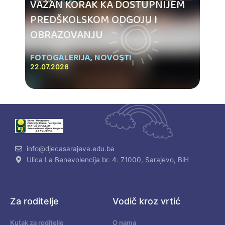
VAŽAN KORAK KA DOSTUPNIJEM
PREDŠKOLSKOM ODGOJU I
OBRAZOVANJU
FOTOGALERIJA
,
NOVOSTI
22.07.2026
info@djecasarajeva.edu.ba
Ulica La Benevolencija br. 4. 71000, Sarajevo, BiH
Za roditelje
Vodič kroz vrtić
Kutak za roditelje
O nama