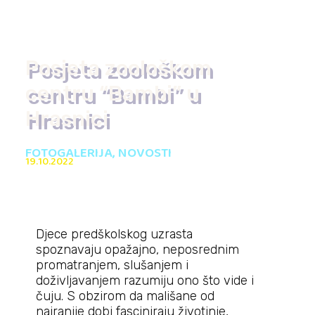
Posjeta zoološkom
centru “Bambi” u
Hrasnici
FOTOGALERIJA
,
NOVOSTI
19.10.2022
Djece predškolskog uzrasta
spoznavaju opažajno, neposrednim
promatranjem, slušanjem i
doživljavanjem razumiju ono što vide i
čuju. S obzirom da mališane od
najranije dobi fasciniraju životinje,