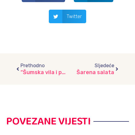
Twitter
Prev
Next
Prethodno
Sljedeće
“Šumska vila i patuljci umjetnici”
Šarena salata
POVEZANE VIJESTI