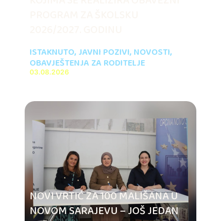
KOJIMA SE REALIZIRA OBAVEZNI
PROGRAM ZA ŠKOLSKU
2026/2027. GODINU
ISTAKNUTO
,
JAVNI POZIVI
,
NOVOSTI
,
OBAVJEŠTENJA ZA RODITELJE
03.08.2026
NOVI VRTIĆ ZA 100 MALIŠANA U
NOVOM SARAJEVU – JOŠ JEDAN