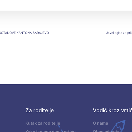
E USTANOVE KANTONA SARAJEVO
Javni oglas za pr
Za roditelje
Vodič kroz vrti
.
Kutak za roditelje
O nama
Kako izgleda dan u vrtiću
Obavještenja