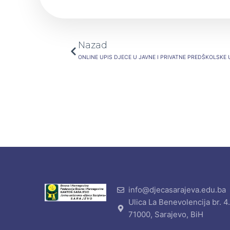
Prev
Nazad
ONLINE UPIS DJECE U JAVNE I PRIVATNE PREDŠKOLSK
info@djecasarajeva.edu.ba
Ulica La Benevolencija br. 4
71000, Sarajevo, BiH