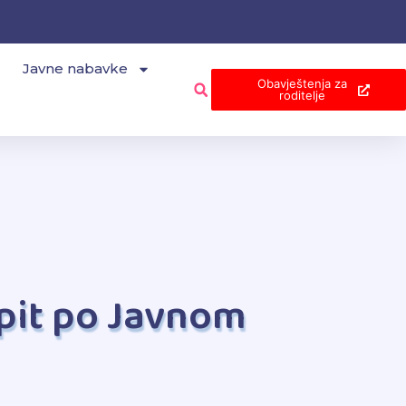
Javne nabavke
Obavještenja za
roditelje
spit po Javnom