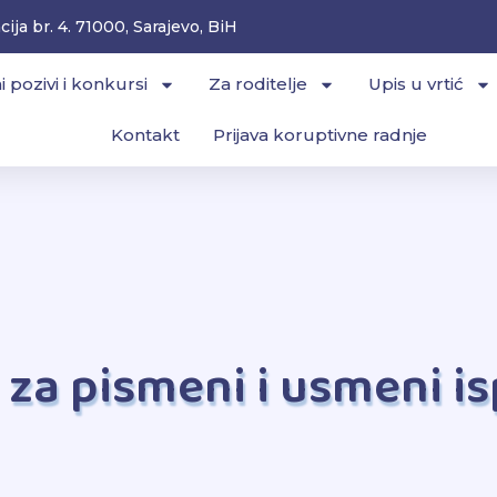
ija br. 4. 71000, Sarajevo, BiH
i pozivi i konkursi
Za roditelje
Upis u vrtić
Kontakt
Prijava koruptivne radnje
a za pismeni i usmeni i