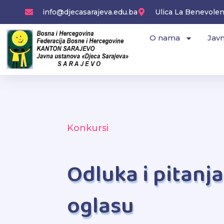
Skip
info@djecasarajeva.edu.ba
Ulica La Benevolenc
to
content
O nama
Javn
Konkursi
Odluka i pitanj
oglasu