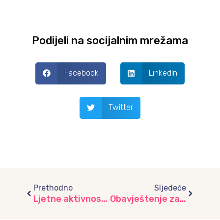
Podijeli na socijalnim mrežama
Facebook
LinkedIn
Twitter
Prev
Next
Prethodno
Sljedeće
Ljetne aktivnosti u vrtiću “Radost”
Obavještenje za roditelje-potpis Ugovora za školsku 2022/23. godinu