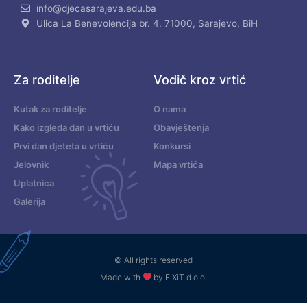
info@djecasarajeva.edu.ba
Ulica La Benevolencija br. 4. 71000, Sarajevo, BiH
Za roditelje
Vodič kroz vrtić
Kutak za roditelje
O nama
Kako izgleda dan u vrtiću
Obavještenja
Prvi dan djeteta u vrtiću
Konkursi
Jelovnik
Mapa vrtića
Uplatnica
Galerija
© All rights reserved
Made with
by FiXiT d.o.o.