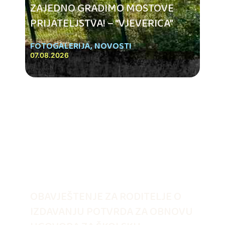
ZAJEDNO GRADIMO MOSTOVE
PRIJATELJSTVA! – “VJEVERICA”
FOTOGALERIJA
,
NOVOSTI
07.08.2026
OBAVJEŠTENJE ZA RODITELJE O
IZDAVANJU POTVRDA ZA OBNOVU