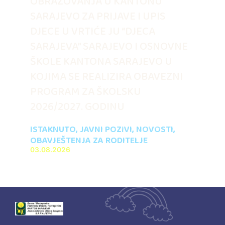
OBRAZOVANJA U KANTONU
SARAJEVO ZA PRIJAVE I UPIS
DJECE U VRTIĆE JU “DJECA
SARAJEVA” SARAJEVO I OSNOVNE
ŠKOLE KANTONA SARAJEVO U
KOJIMA SE REALIZIRA OBAVEZNI
PROGRAM ZA ŠKOLSKU
2026/2027. GODINU
ISTAKNUTO
,
JAVNI POZIVI
,
NOVOSTI
,
OBAVJEŠTENJA ZA RODITELJE
03.08.2026