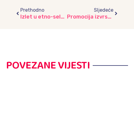
Prev
Next
Prethodno
Sljedeće
Izlet u etno-selo na Nišićima
Promocija izvrsnosti: Naujspješnijim učenicima na kantonalnim takmičenjima i nastavnicima dodijeljene diplome i zahvalnice-preuzeto sa Vlada Kantona Sarajevo
POVEZANE VIJESTI