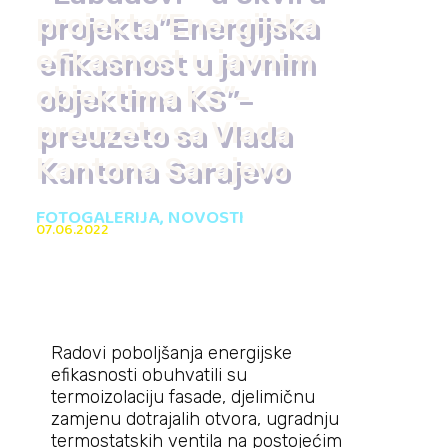
projekta”Energijska
efikasnost u javnim
objektima KS”–
preuzeto sa Vlada
Kantona Sarajevo
FOTOGALERIJA
,
NOVOSTI
07.06.2022
Radovi poboljšanja energijske
efikasnosti obuhvatili su
termoizolaciju fasade, djelimičnu
zamjenu dotrajalih otvora, ugradnju
termostatskih ventila na postojećim