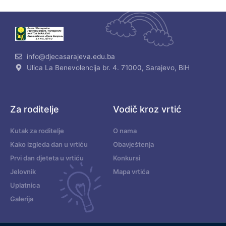
info@djecasarajeva.edu.ba
Ulica La Benevolencija br. 4. 71000, Sarajevo, BiH
Za roditelje
Vodič kroz vrtić
Kutak za roditelje
O nama
Kako izgleda dan u vrtiću
Obavještenja
Prvi dan djeteta u vrtiću
Konkursi
Jelovnik
Mapa vrtića
Uplatnica
Galerija