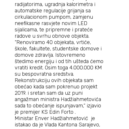
radijatorima, ugradnja kalorimetra i
automatske regulacije grijanja sa
cirkulacionom pumpom, zamjenu
neefikasne rasvjete novim LED
sijalicama, te pripremne i prateće
radove u svrhu obnove objekta.
“Renoviramo 40 objekata, vrtiće,
škole, fakultete, studentske domove i
domove zdravlja. Istovremeno
štedimo energiju i od tih ušteda ćemo
vratiti kredit. Osim toga 4.000.000 KM
su bespovratna sredstva.
Rekonstrukciju ovih objekata sam
obećao kada sam pokrenuo projekt
2019. i sretan sam da uz puni
angažman ministra Hadžiahmetovića
sada to obećanje ispunjavam,“ izjavio
je premijer KS Edin Forto .
Ministar Enver Hadžiahmetović je
istakao da je Vlada Kantona Sarajevo,