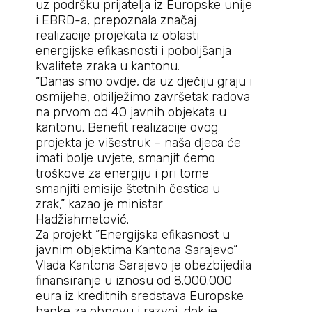
uz podršku prijatelja iz Europske unije
i EBRD-a, prepoznala značaj
realizacije projekata iz oblasti
energijske efikasnosti i poboljšanja
kvalitete zraka u kantonu.
“Danas smo ovdje, da uz dječiju graju i
osmijehe, obilježimo završetak radova
na prvom od 40 javnih objekata u
kantonu. Benefit realizacije ovog
projekta je višestruk – naša djeca će
imati bolje uvjete, smanjit ćemo
troškove za energiju i pri tome
smanjiti emisije štetnih čestica u
zrak,” kazao je ministar
Hadžiahmetović.
Za projekt ”Energijska efikasnost u
javnim objektima Kantona Sarajevo”
Vlada Kantona Sarajevo je obezbijedila
finansiranje u iznosu od 8.000.000
eura iz kreditnih sredstava Europske
banke za obnovu i razvoj, dok je